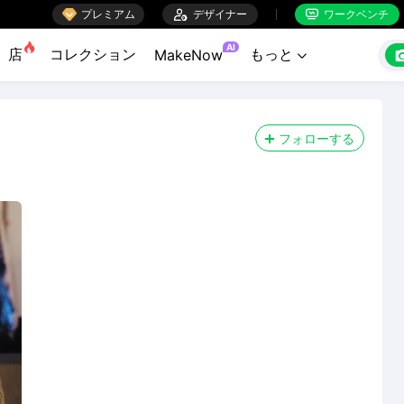

プレミアム

デザイナー
ワークベンチ


AI
店
コレクション
もっと
MakeNow

フォローする