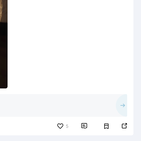


5