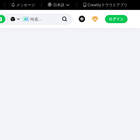
メッセージ

日本語
Crealityクラウドアプリ






ログイン


