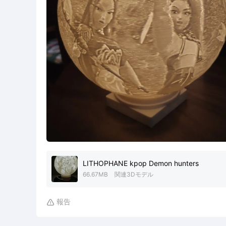
LITHOPHANE kpop Demon hunters
66.67MB
関連3Dモデル
報告
