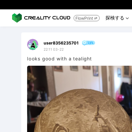
探検する
FlowPrint


user8356235701
22:11 03-22
looks good with a tealight