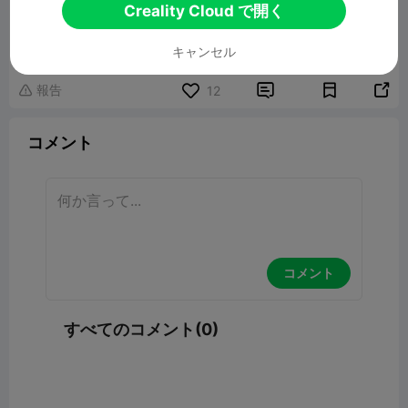
Creality Cloud で開く
Melted Skull
10.29MB
関連3Dモデル
キャンセル
報告


12

コメント
コメント
すべてのコメント(0)