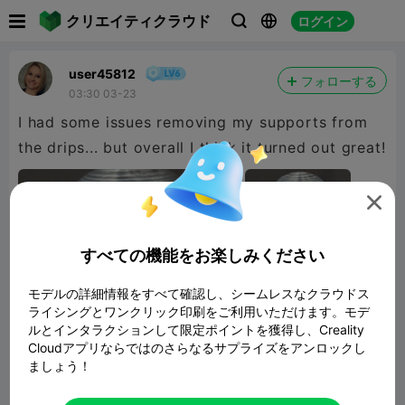

クリエイティクラウド
ログイン



user45812
フォローする
03:30 03-23
I had some issues removing my supports from
the drips... but overall I think it turned out great!

すべての機能をお楽しみください
モデルの詳細情報をすべて確認し、シームレスなクラウドス
ライシングとワンクリック印刷をご利用いただけます。モデ
ルとインタラクションして限定ポイントを獲得し、Creality
Cloudアプリならではのさらなるサプライズをアンロックし
ましょう！