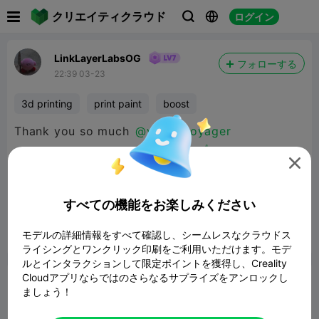

クリエイティクラウド
ログイン



LinkLayerLabsOG
フォローする
22:39 03-23
3d printing
print paint
boost
Thank you so much
@velvetvoyager
@WAFFLES🧇🧇🧇🧇🧇🧇🧇🧇🧇🧇👍

@Millin3dStudio
for the boosts!! 4 in a week is
the most I have gotten so far!! I will make sure
すべての機能をお楽しみください
to boost you back when I get more tickets 😊
モデルの詳細情報をすべて確認し、シームレスなクラウドス
報告


10
17

ライシングとワンクリック印刷をご利用いただけます。モデ
ルとインタラクションして限定ポイントを獲得し、Creality
Cloudアプリならではのさらなるサプライズをアンロックし
コメント
ましょう！