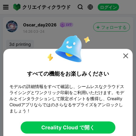

クリエイティクラウド
ログイン



Oscar_day2026
フォローする
14:26 03-24
3d printing
THANK YOU
@mayor John west
FOR THE 4

BOOSTS!! I REALLY APPRECIATE IT THIS IS THE
MOST BOOSTS I HAVE GOTTEN IN A WEEK
すべての機能をお楽しみください
報告


11

モデルの詳細情報をすべて確認し、シームレスなクラウドス
ライシングとワンクリック印刷をご利用いただけます。モデ
ルとインタラクションして限定ポイントを獲得し、Creality
コメント
Cloudアプリならではのさらなるサプライズをアンロックし
ましょう！
Creality Cloud で開く