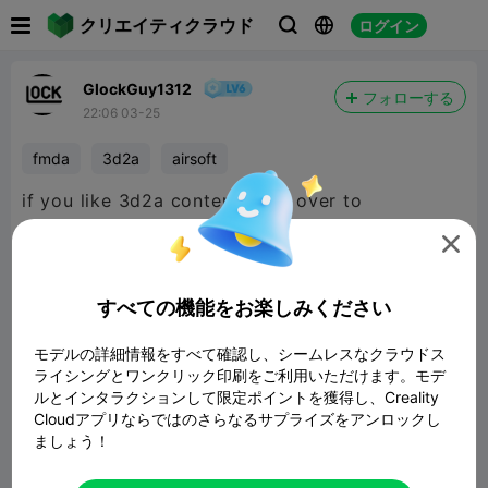

クリエイティクラウド
ログイン



GlockGuy1312
フォローする
22:06 03-25
fmda
3d2a
airsoft
if you like 3d2a content head over to
maker

world
@PrintB0t
すべての機能をお楽しみください
モデルの詳細情報をすべて確認し、シームレスなクラウドス
ライシングとワンクリック印刷をご利用いただけます。モデ
ルとインタラクションして限定ポイントを獲得し、Creality
Cloudアプリならではのさらなるサプライズをアンロックし
ましょう！