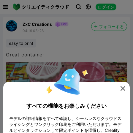

クリエイティクラウド
ログイン



ZxC Creations
フォローする
04:19 03-28
easy to print
Great container

すべての機能をお楽しみください
モデルの詳細情報をすべて確認し、シームレスなクラウドス
ライシングとワンクリック印刷をご利用いただけます。モデ
ルとインタラクションして限定ポイントを獲得し、Creality