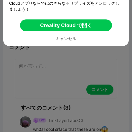
Cloudアプリならではのさらなるサプライズをアンロックし
Container - silica gel
ましょう！
72.18MB
関連3Dモデル
Creality Cloud で開く
報告


6
3

キャンセル
コメント
コメント
すべてのコメント(3)
LinkLayerLabsOG
wh0a! cool srface that these are on