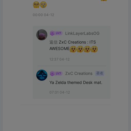
00:00 04-12
LinkLayerLabsOG
返信
ZxC Creations
:
ITS 
AWESOME
12:37 04-12
ZxC Creations
著者
Ya Zelda themed Desk mat.
07:31 04-12