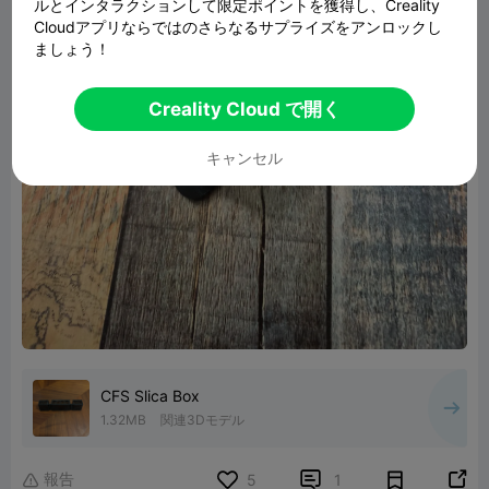
ルとインタラクションして限定ポイントを獲得し、Creality
Cloudアプリならではのさらなるサプライズをアンロックし
ましょう！
Creality Cloud で開く
キャンセル
CFS Slica Box
1.32MB
関連3Dモデル
報告


5
1
