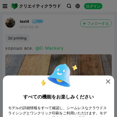

クリエイティクラウド
ログイン



text4
フォローする
07:01 03-29
3d printing
хорошо все.
@El Mackery

すべての機能をお楽しみください
モデルの詳細情報をすべて確認し、シームレスなクラウドス
ライシングとワンクリック印刷をご利用いただけます。モデ