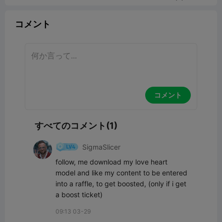
コメント
コメント
すべてのコメント(1)
SigmaSlicer
follow, me download my love heart 
model and like my content to be entered 
into a raffle, to get boosted, (only if i get 
a boost ticket)
09:13 03-29