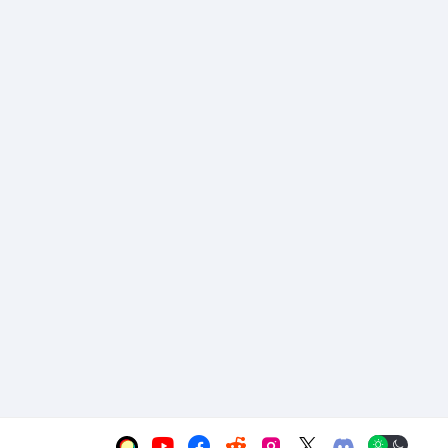





