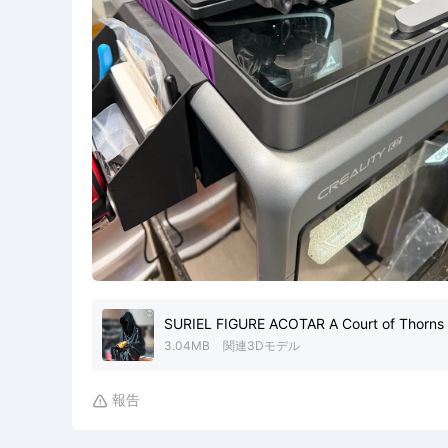
SURIEL FIGURE ACOTAR A Court of Thorns
3.04MB
関連3Dモデル
報告
