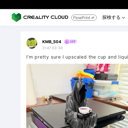
探検する
FlowPrint


KMB_504
21:47 03-30
I’m pretty sure I upscaled the cup and liqu