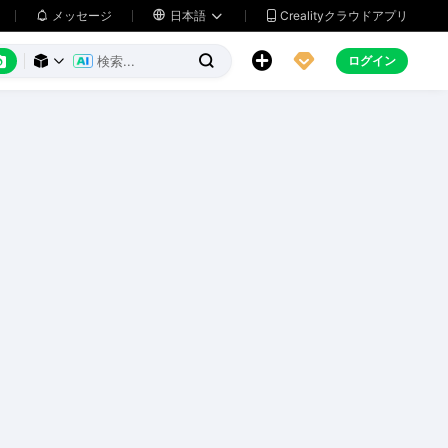
メッセージ

日本語
Crealityクラウドアプリ






ログイン


