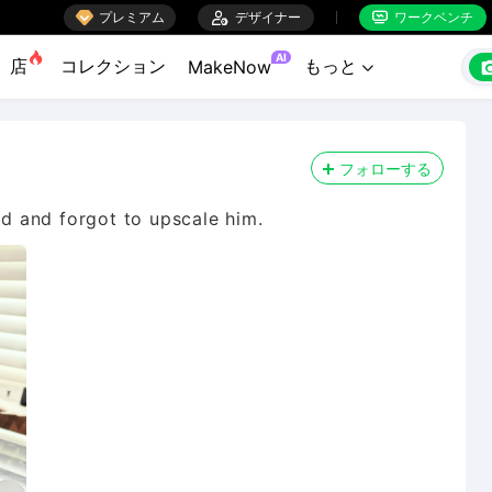

プレミアム

デザイナー
ワークベンチ


AI
店
コレクション
もっと
MakeNow

フォローする
id and forgot to upscale him.