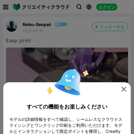

クリエイティクラウド
ログイン



Nobu-Senpaii
フォローする
12:31 03-31
Easy print

すべての機能をお楽しみください
モデルの詳細情報をすべて確認し、シームレスなクラウドス
ライシングとワンクリック印刷をご利用いただけます。モデ
ルとインタラクションして限定ポイントを獲得し、Creality