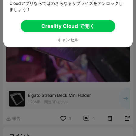
Cloudアプリならではのさらなるサプライズをアンロックし
ましょう！
Creality Cloud で開く
キャンセル
Elgato Stream Deck Mini Holder
1.26MB
関連3Dモデル
報告


3
1

コメント