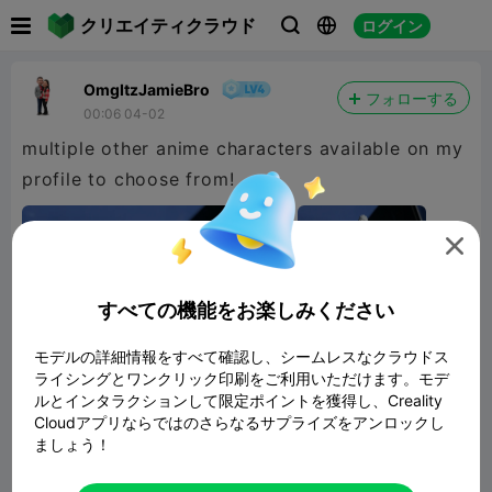

クリエイティクラウド
ログイン



OmgItzJamieBro
フォローする
00:06 04-02
multiple other anime characters available on my
profile to choose from!

すべての機能をお楽しみください
モデルの詳細情報をすべて確認し、シームレスなクラウドス
ライシングとワンクリック印刷をご利用いただけます。モデ
ルとインタラクションして限定ポイントを獲得し、Creality
Cloudアプリならではのさらなるサプライズをアンロックし
ましょう！