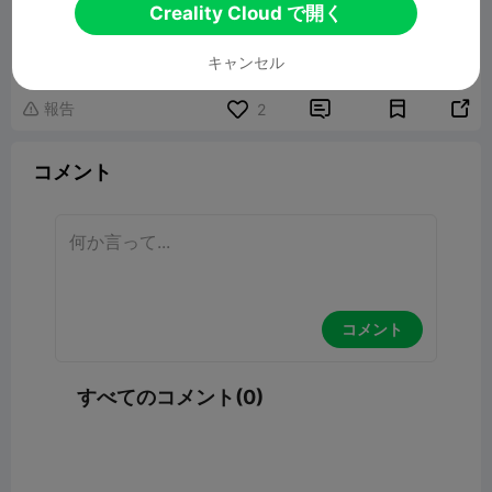
Creality Cloud で開く
Ichigo Kurosaki figurine 4
49.31MB
関連3Dモデル
キャンセル
報告


2

コメント
コメント
すべてのコメント(0)