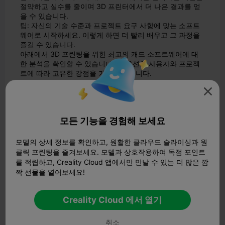
절약하고 실수를 줄이며 3D 프린터에서 더 나은 결과를 얻
을 수 있습니다.
팁: 자신의 기술 수준과 프로젝트 요구 사항에 맞는 소프트
웨어로 시작하세요. 이렇게 하면 더 빨리 배우고 그 과정을
즐길 수 있습니다.
아래에서 3D 프린팅을 위한 최고의 캐드 소프트웨어에 대
한 분석을 확인할 수 있습니다. 각 옵션은 사용자와 프로젝
트에 따라 고유한 강점을 가지고 있습니다.
Fusion 360

Fusion 360은 3D 프린팅을 위한 강력한 캐드 소프트웨어로
돋보입니다.
클라우드 기반 작업 공간을
제공하므로 어디서
나 프로젝트에 액세스할 수 있습니다. Fusion 360은 디자
모든 기능을 경험해 보세요
인, 시뮬레이션, 제조 도구를 한 곳에 통합합니다. 따라서 프
로그램을 전환하지 않고도 아이디어에서 완성된 부품으로
모델의 상세 정보를 확인하고, 원활한 클라우드 슬라이싱과 원
쉽게 이동할 수 있습니다.
운동선수를 위한 맞춤형 장비
설
클릭 프린팅을 즐겨보세요. 모델과 상호작용하여 독점 포인트
계와 같은 실제 프로젝트에서 Fusion 360은 팀이 튼튼하고
를 적립하고, Creality Cloud 앱에서만 만날 수 있는 더 많은 깜
가벼운 부품을 빠르게 제작하는 데 도움이 되었습니다. 소프
트웨어의 제너레이티브 디자인 툴을 사용하면 다양한 디자
짝 선물을 열어보세요!
인 옵션을 탐색하고 필요에 가장 적합한 옵션을 선택할 수
있습니다. 또한 내장된 도구를 사용하여 3D 프린팅을 위한
Creality Cloud 에서 열기
모델을 준비할 수 있어 워크플로우를 원활하고 안정적으로
진행할 수 있습니다.
팅커캐드
취소