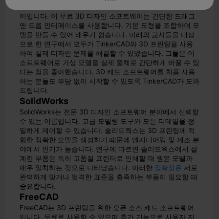
팅커캐드는
초보자와 교육자들이 즐겨 사용하는
소프트웨
어입니다. 이 무료 3D 디자인 소프트웨어는 간단한 드래그
앤 드롭 인터페이스를 사용합니다. 기본 도형을 조합하여 모
델을 만들 수 있어 배우기 쉽습니다. 미래의 교사들을 대상
으로 한 연구에서 모두가 TinkerCAD와 3D 프린팅을 사용
하여 실제 디자인 문제를 해결할 수 있었습니다. 그들은 이
소프트웨어로 가상 모델을 실제 물체로 간단하게 바꿀 수 있
다는 점을 좋아했습니다. 3D 캐드 소프트웨어를 처음 사용
하는 분들도 부담 없이 시작할 수 있도록 TinkerCAD가 도와
드립니다.
SolidWorks
SolidWorks는 전문 3D 디자인 소프트웨어 분야에서 신뢰할
수 있는 이름입니다. 고급 모델링 도구와 모든 디테일을 정
밀하게 제어할 수 있습니다. 솔리드웍스는 3D 프린팅에 적
합한 정확한 모델을 생성하기 때문에 엔지니어링 및 제조 분
야에서 인기가 높습니다. 연구에 따르면 솔리드웍스에서 설
계한 부품은 특히 고품질 프린터로 인쇄할 때 원본 모델과
매우 일치하는 것으로 나타났습니다. 이러한
정확성은
서로
완벽하게 맞거나 엄격한 표준을 충족하는 부품이 필요할 때
중요합니다.
FreeCAD
FreeCAD는 3D 프린팅을 위한 오픈 소스 캐드 소프트웨어
입니다. 무료로 사용할 수 있으며 추가 기능으로 사용자 지