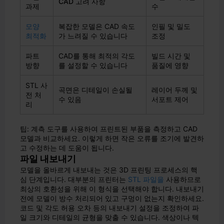
CAD 고려 사항
과제
수
모양
복잡한 모델은 CAD 속도
인필 및 밀도
최적화
가 느려질 수 있습니다
조정
파트
CAD를 통해 최적의 각도
빌드 시간 및
방향
를 설정할 수 있습니다
품질에 영향
STL 사
곡면은 디테일이 손실될
레이어 두께 및
전 처
수 있음
서포트 제어
리
팁: 계측 도구를 사용하여 프린트된 부품을 측정하고 CAD
모델과 비교하세요. 이렇게 하면 작은 오류를 조기에 발견하
고 수정하는 데 도움이 됩니다.
파일 내보내기
모델을 올바르게 내보내는 것은 3D 프린팅 프로세스의 핵
심 단계입니다. 대부분의 프린터는
STL 파일을
사용하므로
최상의 호환성을 위해 이 형식을 선택해야 합니다. 내보내기
전에 모델이 방수 처리되어 있고 구멍이 없는지 확인하세요.
코드 및 각도 허용 오차 등의 내보내기 설정을 조정하여 파
일 크기와 디테일의 균형을 맞출 수 있습니다. 색상이나 텍