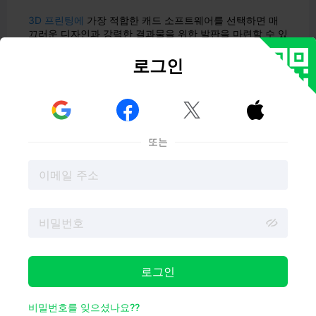
3D 프린팅에
가장 적합한 캐드 소프트웨어를 선택하면 매
끄러운 디자인과 강력한 결과물을 위한 발판을 마련할 수 있
습니다. 3D 프린팅에 적합한 캐드 소프트웨어는 첫 번째 스
케치부터 최종 3D 프린팅까지 모든 단계에서 모양을 만들
로그인
어 줍니다. 연구에 따르면 Tinkercad와 같은 도구는
정신적
부담을 줄이고
아이디어를 시각화하는 데 도움을 주어 특히
초보자도 3D 프린팅을 더 쉽게 배우고 사용할 수 있습니다.



3D 캐드 소프트웨어와 3D 디자인 소프트웨어에 대한 다양
한 옵션이 있으므로 필요에 맞는 최고의 캐드 소프트웨어를
찾을 수 있습니다. 컴퓨터 지원 디자인 소프트웨어는 아이디
또는
어를 실제 물체로 바꿀 수 있는 힘을 제공합니다.
핵심 사항
더 나은
3D 모델을
디자인하고 인쇄하려면 자신의 기술
수준과 프로젝트 요구에 맞는 CAD 소프트웨어를 선택하
세요.
팅커캐드와 같은 초보자 친화적인 프로그램은 간단한 도
구와 빠른 결과물로 쉽게 배울 수 있습니다.
Fusion 360 및 SolidWorks와 같은 전문 도구는 정밀하
고 복잡한 설계를 위한 고급 기능을 제공합니다.
로그인
인쇄하기 전에 오류를 확인하고 올바른 파일 형식을 선
택하여 3D 모델을 신중하게 준비하세요.
비밀번호를 잊으셨나요??
협업 및 클라우드 기반 기능을 사용하여 다른 사람들과