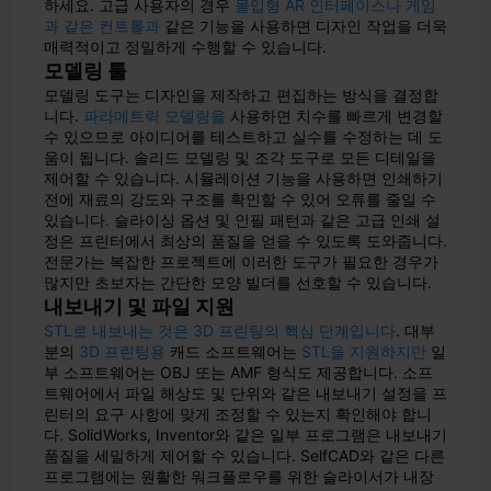
하세요. 고급 사용자의 경우
몰입형 AR 인터페이스나
게임
과 같은 컨트롤과
같은 기능을 사용하면 디자인 작업을 더욱
매력적이고 정밀하게 수행할 수 있습니다.
모델링 툴
모델링 도구는 디자인을 제작하고 편집하는 방식을 결정합
니다.
파라메트릭 모델링을
사용하면 치수를 빠르게 변경할
수 있으므로 아이디어를 테스트하고 실수를 수정하는 데 도
움이 됩니다. 솔리드 모델링 및 조각 도구로 모든 디테일을
제어할 수 있습니다. 시뮬레이션 기능을 사용하면 인쇄하기
전에 재료의 강도와 구조를 확인할 수 있어 오류를 줄일 수
있습니다. 슬라이싱 옵션 및 인필 패턴과 같은 고급 인쇄 설
정은 프린터에서 최상의 품질을 얻을 수 있도록 도와줍니다.
전문가는 복잡한 프로젝트에 이러한 도구가 필요한 경우가
많지만 초보자는 간단한 모양 빌더를 선호할 수 있습니다.
내보내기 및 파일 지원
STL로 내보내는 것은 3D 프린팅의 핵심 단계입니다
. 대부
분의
3D 프린팅용
캐드 소프트웨어는
STL을
지원하지만
일
부 소프트웨어는 OBJ 또는 AMF 형식도 제공합니다. 소프
트웨어에서 파일 해상도 및 단위와 같은 내보내기 설정을 프
린터의 요구 사항에 맞게 조정할 수 있는지 확인해야 합니
다. SolidWorks, Inventor와 같은 일부 프로그램은 내보내기
품질을 세밀하게 제어할 수 있습니다. SelfCAD와 같은 다른
프로그램에는 원활한 워크플로우를 위한 슬라이서가 내장