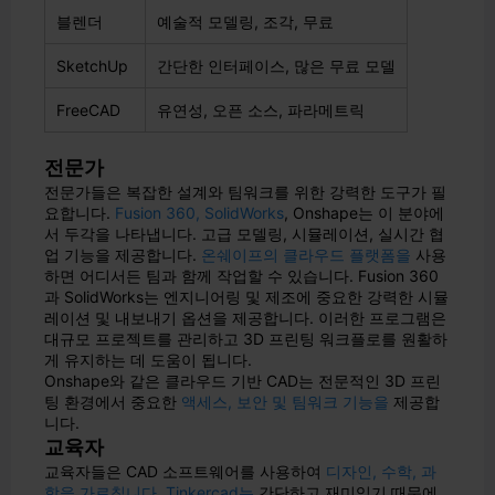
블렌더
예술적 모델링, 조각, 무료
SketchUp
간단한 인터페이스, 많은 무료 모델
FreeCAD
유연성, 오픈 소스, 파라메트릭
전문가
전문가들은 복잡한 설계와 팀워크를 위한 강력한 도구가 필
요합니다.
Fusion 360, SolidWorks
, Onshape는 이 분야에
서 두각을 나타냅니다. 고급 모델링, 시뮬레이션, 실시간 협
업 기능을 제공합니다.
온쉐이프의 클라우드 플랫폼을
사용
하면 어디서든 팀과 함께 작업할 수 있습니다. Fusion 360
과 SolidWorks는 엔지니어링 및 제조에 중요한 강력한 시뮬
레이션 및 내보내기 옵션을 제공합니다. 이러한 프로그램은
대규모 프로젝트를 관리하고 3D 프린팅 워크플로를 원활하
게 유지하는 데 도움이 됩니다.
Onshape와 같은 클라우드 기반 CAD는 전문적인 3D 프린
팅 환경에서 중요한
액세스, 보안 및 팀워크 기능을
제공합
니다.
교육자
교육자들은 CAD 소프트웨어를 사용하여
디자인, 수학, 과
학을 가르칩니다
.
Tinkercad는
간단하고 재미있기 때문에