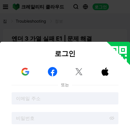

크레알리티 클라우드
로그인



집
Troubleshooting
정보
엔더 3 가열 실패 E1 | 문제 해결
08:22 05-29-2025
Spencer Hill
로그인
크리에이티비티 엔더 3 3D 프린터는
저렴하고 안정적인 기

계이지만 몇 가지 기술적 문제가 발생할 수 있습니다. 가장


일반적인 오류 중 하나는 E1 오류 코드와 함께 "가열 실
패"가 표시되는 경우입니다. 이는 핫 엔드 온도가 설정된 목
또는
표에 도달하지 못했으므로 해결해야 함을 의미합니다.
크리에이티비티 엔더 3 (
아마존에서
가격 확인)
엔더
3 가열 실패 E1
문제를 해결하는 방법을 알면 앞으로
몇 달 동안 엔더 3를 원활하게 실행하는 데 도움이 됩니다.