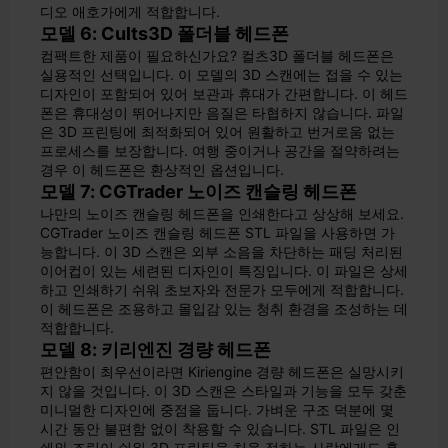
디오 애호가에게 적합합니다.
모델 6: Cults3D 폴더블 헤드폰
컴팩트한 제품이 필요하신가요? 컬츠3D 폴더블 헤드폰은
실용적인 선택입니다. 이 모델의 3D 스캔에는 접을 수 있는
디자인이 포함되어 있어 보관과 휴대가 간편합니다. 이 헤드
폰은 휴대성이 뛰어나지만 음질은 타협하지 않습니다. 파일
은 3D 프린팅에 최적화되어 있어 원활하고 번거로움 없는
프로세스를 보장합니다. 여행 중이거나 공간을 절약하려는
경우 이 헤드폰은 환상적인 옵션입니다.
모델 7: CGTrader 노이즈 캔슬링 헤드폰
나만의 노이즈 캔슬링 헤드폰을 인쇄한다고 상상해 보세요.
CGTrader 노이즈 캔슬링 헤드폰 STL 파일을 사용하면 가
능합니다. 이 3D 스캔은 외부 소음을 차단하는 패딩 처리된
이어컵이 있는 세련된 디자인이 특징입니다. 이 파일은 상세
하고 인쇄하기 쉬워 초보자와 전문가 모두에게 적합합니다.
이 헤드폰은 조용하고 몰입감 있는 청취 환경을 조성하는 데
적합합니다.
모델 8: 키리엔진 경량 헤드폰
편안함이 최우선이라면 Kiriengine 경량 헤드폰은 실망시키
지 않을 것입니다. 이 3D 스캔은 스타일과 기능을 모두 갖춘
미니멀한 디자인에 중점을 둡니다. 가벼운 구조 덕분에 몇
시간 동안 불편함 없이 착용할 수 있습니다. STL 파일은 인
쇄와 조립이 쉬워 3D 프린팅을 처음 접하는 사람에게도 훌