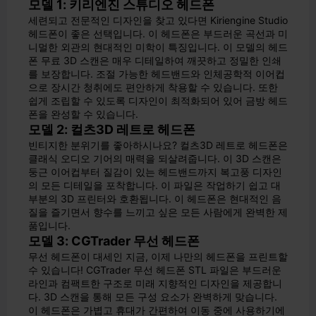
모델 1: 키리엔진 스튜디오 헤드폰
세련되고 전문적인 디자인을 찾고 있다면 Kiriengine Studio
헤드폰이 좋은 선택입니다. 이 헤드폰은 부드러운 곡선과 미
니멀한 외관의 현대적인 미학이 특징입니다. 이 모델의 헤드
폰 무료 3D 스캔은 매우 디테일하여 깨끗하고 정밀한 인쇄
를 보장합니다. 조절 가능한 헤드밴드와 인체공학적 이어컵
으로 장시간 청취에도 편안하게 착용할 수 있습니다. 또한
쉽게 조립할 수 있도록 디자인이 최적화되어 있어 금방 헤드
폰을 완성할 수 있습니다.
모델 2: 컬츠3D 레트로 헤드폰
빈티지한 분위기를 좋아하시나요? 컬츠3D 레트로 헤드폰은
클래식 오디오 기어의 매력을 되살려줍니다. 이 3D 스캔은
둥근 이어컵부터 질감이 있는 헤드밴드까지 복고풍 디자인
의 모든 디테일을 포착합니다. 이 파일은 작업하기 쉽고 대
부분의 3D 프린터와 호환됩니다. 이 헤드폰은 현대적인 음
질을 즐기면서 향수를 느끼고 싶은 모든 사람에게 완벽한 제
품입니다.
모델 3: CGTrader 무선 헤드폰
무선 헤드폰이 대세인 지금, 이제 나만의 헤드폰을 프린트할
수 있습니다! CGTrader 무선 헤드폰 STL 파일은 부드러운
라인과 컴팩트한 구조로 미래 지향적인 디자인을 제공합니
다. 3D 스캔을 통해 모든 구성 요소가 완벽하게 맞습니다.
이 헤드폰은 가볍고 휴대가 간편하여 이동 중에 사용하기에