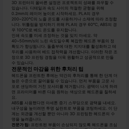
3D 프린터의 올바른 설정은 프로젝트의 성패를 좌우할 수
있습니다. 디테일과 속도 사이의 적절한 균형을 위해
0.2mm의 레이어 높이로 시작하세요. PLA의 경우
200~220°C의 노즐 온도를 사용하거나 소재에 따라 조정합
니다. 뒤틀림을 방지하기 위해 PLA의 경우 60°C, ABS의 경
우 100°C로 베드 온도를 유지합니다.
인쇄 속도를 미세 조정하는 것을 잊지 마세요. 약
40~50mm/s의 느린 속도일수록 복잡한 헤드폰 부품의 정
확도가 향상됩니다. 돌출부에 대한 지지대를 활성화하고 테
두리를 사용하여 베드 접착력을 개선합니다. 이러한 작은 조
정으로 3D 프린팅 경험을 더욱 원활하고 성공적으로 만들
수 있습니다.
전문적인 마감을 위한 후처리 팁
헤드폰을 프린트한 후에는 약간의 후처리를 통해 한 단계 더
높은 수준으로 끌어올릴 수 있습니다. 먼저 부품을 고운 사
포로 샌딩하여 거친 모서리를 제거합니다. 광택이 나게 하려
면 프라이머를 바른 다음 원하는 색상으로 헤드폰을 칠하세
요.
ABS를 사용했다면 아세톤 증기 스무딩으로 광택을 내세요.
내구성을 높이려면 투명 실란트로 부품을 코팅하세요. 이 단
계는 외관을 개선할 뿐만 아니라 3D 프린팅한 헤드폰의 수
명을 늘려줍니다.
전문가 팁:
프린트된 부품이 손상되지 않도록 헤드폰을 조심