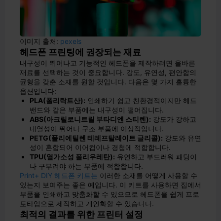
이미지 출처:
pexels
헤드폰 프린팅에 권장되는 재료
내구성이 뛰어나고 기능적인 헤드폰을 제작하려면 올바른
재료를 선택하는 것이 중요합니다. 강도, 유연성, 편안함의
균형을 갖춘 소재를 원할 것입니다. 다음은 몇 가지 훌륭한
옵션입니다:
PLA(폴리락트산):
인쇄하기 쉽고 친환경적이지만 헤드
밴드와 같은 부품에는 내구성이 떨어집니다.
ABS(아크릴로니트릴 부타디엔 스티렌):
강도가 강하고
내열성이 뛰어나 구조 부품에 이상적입니다.
PETG(폴리에틸렌 테레프탈레이트 글리콜):
강도와 유연
성이 혼합되어 이어컵이나 경첩에 적합합니다.
TPU(열가소성 폴리우레탄):
유연하고 부드러워 패딩이
나 구부려야 하는 부품에 적합합니다.
Print+ DIY 헤드폰 키트는
이러한 소재를 어떻게 사용할 수
있는지 보여주는 좋은 예입니다. 이 키트를 사용하면 집에서
부품을 인쇄하고 맞춤화할 수 있으므로 헤드폰을 쉽게 프로
토타입으로 제작하고 개인화할 수 있습니다.
최적의 결과를 위한 프린터 설정