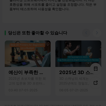
호환성을 위해 서포트를 줄이고 설정을 조정합니다. 작은 부
품부터 테스트하여 사용성을 확인합니다.
당신은 또한 좋아할 수 있습니다


예산이 부족한 초
2025년 3D 스캐
보자를 위한 최고
너: 상위 추천 및
2025년 초보자를 위한 최
3D 스캐닝의 세계는

고의 입문용 3D 프린터로
2025년에도 정밀도, 속도,
의 3D 프린터
심층 비교 검토
경제성, 사용 편의성, 안정
유용성의 한계를 뛰어넘는
03:40 07-01-2025
06:05 07-21-2025
적인 인쇄 품질을 갖춘 최
새로운 기술을 통해 빠르
고의 제품을 추천합니다.
게 발전하고 있습니다. 제
작자, 디자이너, 전문 엔지
저작권 © 2025 CREALITY 3D (HK) TECHNOLOGY LIMITED 모든 권리 보유.