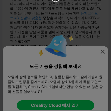
니다. 아디다스나 나이키 같은 기업들은 이미 이러한 트렌드
를 수용하여 개인의 취향에 맞춘 제품을 제공하고 있습니다.
예를 들어, 아디다스는 3D 프린팅을 사용하여
퓨처크래프
트 4D 신발의 맞춤형
중창을 제작하고, 나이키의 NIKEiD 서
비스를 통해 고객이 신발을 개인화할 수 있습니다. 이처럼
커스터마이징에 대한 수요가 증가하는 것은 사람들이 자신
만의 개성을 담은 제품을 얼마나 중요하게 생각하는지 보여
줍니다. 헤드폰에도 같은 수준의 개인화 기능을 도입해보는
건 어떨까요?
새 헤드폰 구매와 비교한 비용 효율성

새 헤드폰을 구입하는 것은 특히 고품질 모델을 찾는 경우
비용이 많이 들 수 있습니다. 3D 프린팅은 예산 친화적인 대
안을 제공합니다. 헤드폰 부품을 자체적으로 인쇄하는 데
드
모든 기능을 경험해 보세요
는 비용은 부품당 4.24달러에
불과하며 리드 타임은 5시간
에 불과합니다. 부품당 75.79달러의 비용과 일주일이 걸리
는 아웃소싱과 비교해보세요. 이는 무려 94%의 비용 절감
모델의 상세 정보를 확인하고, 원활한 클라우드 슬라이싱과 원
효과입니다! 게다가 프린터를 다른 프로젝트에 재사용할 수
클릭 프린팅을 즐겨보세요. 모델과 상호작용하여 독점 포인트
있으므로 현명한 투자입니다. 고장난 부품을 교체하든 새로
를 적립하고, Creality Cloud 앱에서만 만날 수 있는 더 많은 깜
운 부품을 만들든 3D 프린팅을 사용하면 품질 저하 없이 비
짝 선물을 열어보세요!
용을 절감할 수 있습니다.
손쉬운 부품 수리 및 교체
Creality Cloud 에서 열기
헤드폰이 고장 나서 교체 부품을 찾느라 고생한 적이 있나
요? 3D 프린팅을 사용하면 금방 고칠 수 있습니다. 이어컵,