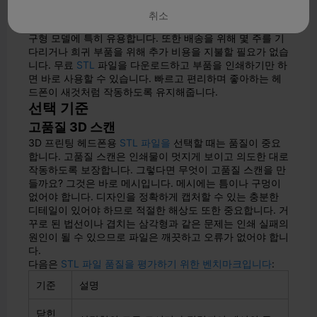
헤드밴드, 힌지 등 특정 부품을 인쇄하여 기존 헤드폰에 완
취소
벽하게 맞도록 제작할 수 있습니다. 부품을 구하기 어려운
구형 모델에 특히 유용합니다. 또한 배송을 위해 몇 주를 기
다리거나 희귀 부품을 위해 추가 비용을 지불할 필요가 없습
니다. 무료
STL
파일을 다운로드하고 부품을 인쇄하기만 하
면 바로 사용할 수 있습니다. 빠르고 편리하며 좋아하는 헤
드폰이 새것처럼 작동하도록 유지해줍니다.
선택 기준
고품질 3D 스캔
3D 프린팅 헤드폰용
STL 파일을
선택할 때는 품질이 중요
합니다. 고품질 스캔은 인쇄물이 멋지게 보이고 의도한 대로
작동하도록 보장합니다. 그렇다면 무엇이 고품질 스캔을 만
들까요? 그것은 바로 메시입니다. 메시에는 틈이나 구멍이
없어야 합니다. 디자인을 정확하게 캡처할 수 있는 충분한
디테일이 있어야 하므로 적절한 해상도 또한 중요합니다. 거
꾸로 된 법선이나 겹치는 삼각형과 같은 문제는 인쇄 실패의
원인이 될 수 있으므로 파일은 깨끗하고 오류가 없어야 합니
다.
다음은
STL 파일 품질을 평가하기 위한 벤치마크입니다
:
기준
설명
닫힌