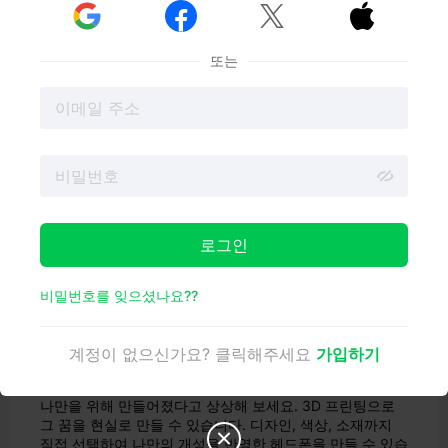


나만의 헤드폰 부품을 만들면 비용이 절약됩니다. 각 부

품은 다른 곳에서 구입하면 $75.79가 아닌 $4.24에 불
과합니다.
또는
고장난 헤드폰은 3D 프린팅으로 간단하게 수리할 수 있
습니다. 배송을 기다릴 필요 없이 새 부품을 빠르게 인쇄
할 수 있습니다.
왜 헤드폰을 3D 프린팅해야 할까요?
로그인
비밀번호를 잊으셨나요??
계정이 없으신가요? 클릭해주세요
가입하기
커스터마이징 및 개인화
내 스타일과 완벽하게 어울리거나 내 귀에 꼭 맞는 헤드폰이
나만을 위해 만들어졌다고 상상해 보세요. 3D 프린팅으로
그 꿈을 현실로 만들 수 있습니다. 디자인, 색상, 소재까지

직접 선택하여 나만의 개성을 반영한 헤드폰을 만들 수 있습