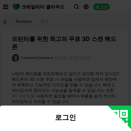

크레알리티 클라우드
로그인



집
Reviews
정보
프린터를 위한 최고의 무료 3D 스캔 헤드
폰
03:35 06-27-2025
Catherine Deneuve
나만의 헤드폰을 프린트해보고 싶다고 생각한 적이 있나요?
헤드폰의 3D 스캔 무료
stl
파일을 사용하면 집에서 편안하
게 독특하고 기능적인 디자인을 만들 수 있습니다. 빠르고
재미있으며 창의적인 가능성을 탐색할 수 있습니다. 또한
3D 프린팅을
사용하면 필요할 때마다 부품을 쉽게 커스터
마이징하고 수리할 수 있습니다.
주요 내용
로그인
3D 프린팅 헤드폰을 사용하면 헤드폰을 완전히 맞춤화
할 수 있습니다. 귀에 잘 맞고 멋지게 보이는 헤드폰을 만
들 수 있습니다.