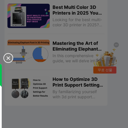
print like a pro!
Best Multi Color 3D
Printers in 2025 You
Should Not Miss
Looking for the best multi-
color 3D printer in 2025?
Discover top models that
offer exceptional multicolor
3D printing capabilities,
Mastering the Art of
including the Creality K2
Eliminating Elephant
Plus and more. These best
Foot in 3D Printing
3D printers provide
In this comprehensive

stunning results with
guide, we will delve into the
multicolor 3D prints, ideal
root causes of the elephant
무료 선물
for creating intricate multi-
foot problem, explore a
color 3D designs. Learn
range of proven strategies
How to Optimize 3D
about the different
to prevent and mitigate it,
Print Support Settings
methods for printing
and uncover post-
for Better Results
multicolor 3D designs, such
processing techniques to
By familiarizing yourself
as dual extruders and
salvage affected prints.
with 3d print support
advanced color mixing
settings, you can create
techniques. Explore
customized support
sources for free multicolor
structures that are tailored
STL files and 3D models for
to your specific 3D printing
multi-color to jumpstart
needs, ensuring successful
your creative projects.
prints and minimizing post-