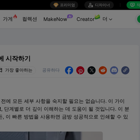

프리미엄

디자이너
작


AI
가게
컬렉션
더
MakeNow
Creator

만에 시작하기
가장 좋아하는
공유하다





 전에 모든 세부 사항을 숙지할 필요는 없습니다. 이 가이
고
, 단계별로 더 깊이 이해하는 데 도움이 될 것입니다. 이 분
, 이 빠른 방법을 사용하면 금방 성공적으로 인쇄할 수 있