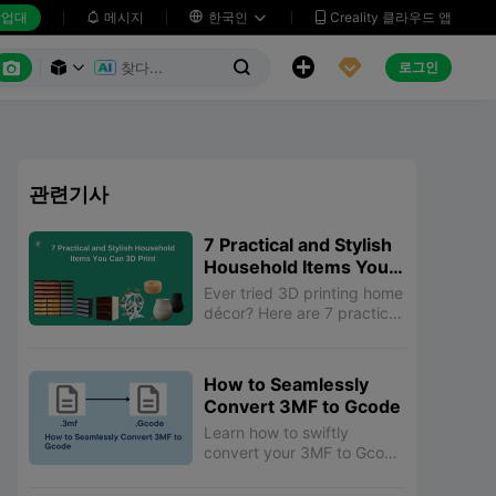
업대
메시지

한국인
Creality 클라우드 앱






로그인



관련기사
7 Practical and Stylish
Household Items You
Can 3D Print
Ever tried 3D printing home
décor? Here are 7 practical
and styling household items
that you can 3D print on
the go. Have a look.
How to Seamlessly
Convert 3MF to Gcode
Learn how to swiftly
convert your 3MF to Gcode
files with our extensive
step-by-step guide and