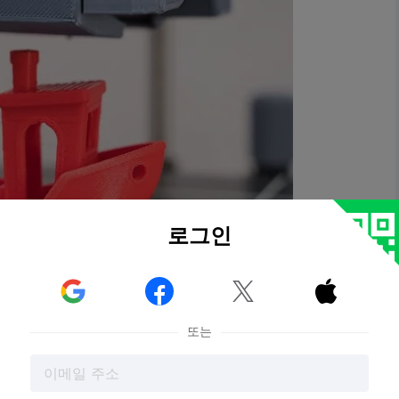
로그인



또는
준비해야
합니다. 이 단계를 건너뛰면 인쇄에 실패하고 좌