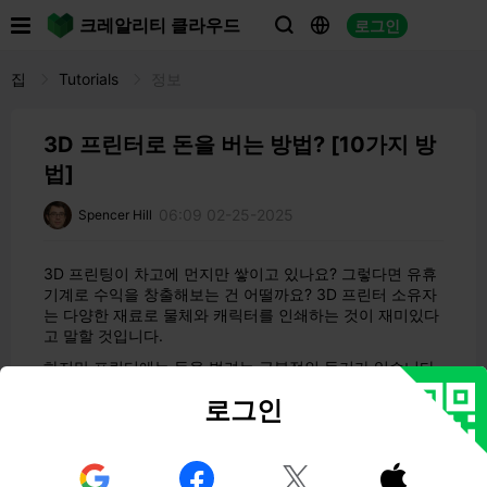

크레알리티 클라우드
로그인



집
Tutorials
정보
3D 프린터로 돈을 버는 방법? [10가지 방
법]
06:09 02-25-2025
Spencer Hill
3D 프린팅이 차고에 먼지만 쌓이고 있나요? 그렇다면 유휴
기계로 수익을 창출해보는 건 어떨까요? 3D 프린터 소유자
는 다양한 재료로 물체와 캐릭터를 인쇄하는 것이 재미있다
고 말할 것입니다.
하지만 프린터에는 돈을 벌려는 근본적인 동기가 있습니다.
3D 프린터로 돈을
버는 10가지 방법을 소개합니다.
로그인
3D 프린터로 돈을 벌 수 있나요?
네, 3D 프린터를 사용하여 돈을 벌 수 있습니다. 다양한 시



제품을 인쇄하거나 의학 연구에 기여하거나 온라인 스토어