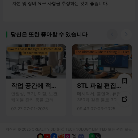
자본 및 장비 요구 사항을 추정하는 것이 좋습니다.
당신은 또한 좋아할 수 있습니다


작업 공간에 적합
STL 파일 편집을
한 3D 프린터 스
위한 최고의 가이
안정성, 크기, 재질, 보관,
메시믹서, 블렌더, 퓨전

케이블 관리 등을 고려하
360과 같은 툴로 3D 프린
탠드를 선택하는
드
여 최고의 3D 프린터 스탠
팅용 STL 파일을 편집하
02:27 07-01-2025
09:43 07-03-2025
방법
드를 선택하면 더욱 안전
는 방법을 알아보세요. 오
하고 깔끔한 작업 공간을
류를 수정하고, 모델 크기
확보할 수 있습니다.
를 조정하고, 디자인을 쉽
저작권 © 2025 CREALITY 3D (HK) TECHNOLOGY LIMITED 모든 권리 보유.
게 커스터마이즈하세요.





