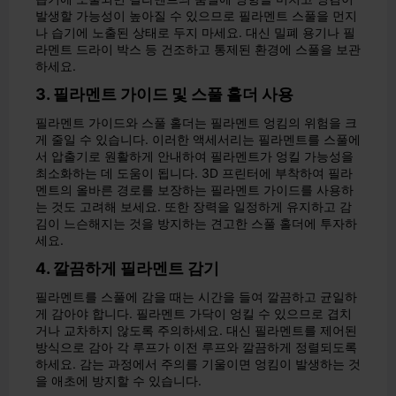
발생할 가능성이 높아질 수 있으므로 필라멘트 스풀을 먼지
나 습기에 노출된 상태로 두지 마세요. 대신 밀폐 용기나 필
라멘트 드라이 박스 등 건조하고 통제된 환경에 스풀을 보관
하세요.
3. 필라멘트 가이드 및 스풀 홀더 사용
필라멘트 가이드와 스풀 홀더는 필라멘트 엉킴의 위험을 크
게 줄일 수 있습니다. 이러한 액세서리는 필라멘트를 스풀에
서 압출기로 원활하게 안내하여 필라멘트가 엉킬 가능성을
최소화하는 데 도움이 됩니다. 3D 프린터에 부착하여 필라
멘트의 올바른 경로를 보장하는 필라멘트 가이드를 사용하
는 것도 고려해 보세요. 또한 장력을 일정하게 유지하고 감
김이 느슨해지는 것을 방지하는 견고한 스풀 홀더에 투자하
세요.
4. 깔끔하게 필라멘트 감기
필라멘트를 스풀에 감을 때는 시간을 들여 깔끔하고 균일하
게 감아야 합니다. 필라멘트 가닥이 엉킬 수 있으므로 겹치
거나 교차하지 않도록 주의하세요. 대신 필라멘트를 제어된
방식으로 감아 각 루프가 이전 루프와 깔끔하게 정렬되도록
하세요. 감는 과정에서 주의를 기울이면 엉킴이 발생하는 것
을 애초에 방지할 수 있습니다.