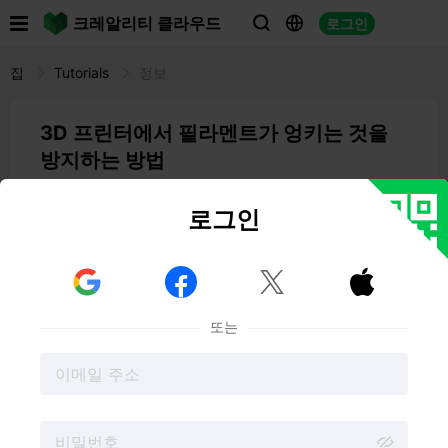

크레알리티 클라우드
로그인



집
Tutorials
정보
3D 프린터에서 필라멘트가 엉키는 것을
방지하는 방법
06:52 06-09-2025
Spencer Hill
로그인
3D 프린팅을
할 때
필라멘트가 엉키는
것만큼 실망스러운
일도 드뭅니다. 프린팅 프로세스를 방해할 뿐만 아니라 시



간, 재료, 비용 낭비로 이어질 수 있습니다. 하지만 올바른
전략과 예방 조치를 취하면 얽힌 필라멘트를 처리하는 번거
또는
로움을 피할 수 있습니다. 이 종합 가이드에서는 3D 프린터
필라멘트가 엉키지 않도록 하는 다양한 기술과 팁을 살펴봅
니다. 이 단계를 따르면 매번 원활하고 성공적인 인쇄를 보
장할 수 있습니다.