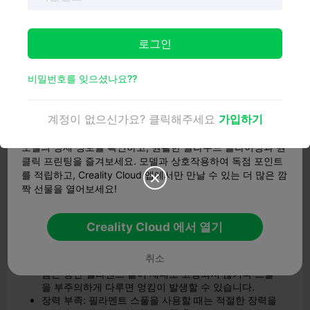
로그인

비밀번호를 잊으셨나요??
모든 기능을 경험해 보세요
계정이 없으신가요? 클릭해주세요
가입하기
이미지 소스 FreeImages
모델의 상세 정보를 확인하고, 원활한 클라우드 슬라이싱과 원
필라멘트 엉킴의 원인 이해하기
클릭 프린팅을 즐겨보세요. 모델과 상호작용하여 독점 포인트
예방 방법을 알아보기 전에 필라멘트 엉킴의 근본 원인을 이
를 적립하고, Creality Cloud 앱에서만 만날 수 있는 더 많은 깜

해하는 것이 중요합니다. 필라멘트 엉킴은 무작위로 발생하
짝 선물을 열어보세요!
는 것처럼 보일 수 있지만,
사용자 실수나
부적절한 스풀 관
리로
인해 발생하는 경우가 많습니다. 다음은 필라멘트 엉킴
Creality Cloud 에서 열기
의 일반적인 원인 몇 가지입니다:
부적절한 감기: 필라멘트 스풀은 일반적으로 기계로 감
취소
기 때문에 깔끔하고 정돈된 배열을 보장합니다. 그러나
감는 동안 필라멘트 끝이 제대로 고정되지 않거나 스풀
을 부주의하게 다루면 엉킴이 발생할 수 있습니다.
장력 부족: 필라멘트 스풀을 사용할 때는 적절한 장력을