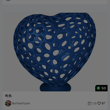
50
하트
BurhanYuzer
97
178
