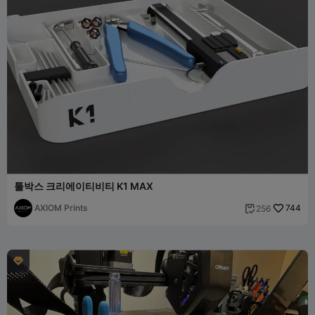
툴박스 크리에이티비티 K1 MAX
AXIOM Prints
744
256

