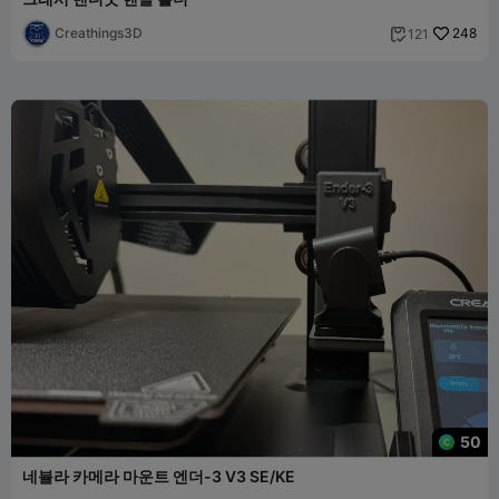
Creathings3D
248
121

50
네뷸라 카메라 마운트 엔더-3 V3 SE/KE