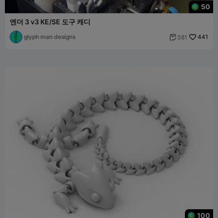
50
엔더 3 v3 KE/SE 도구 캐디
glyph man designs
441
381

100