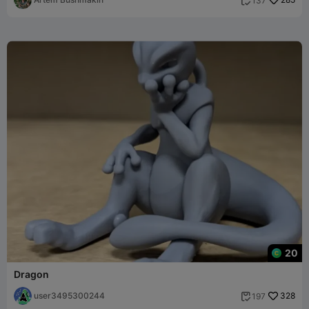
137

20
Dragon
user3495300244
328
197
