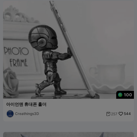
100
아이언맨 휴대폰 홀더
Creathings3D
544
257
