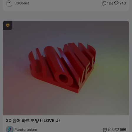
3dGohst
243
184


3D 단어 하트 모양 (I LOVE U)
Pandoranium
596
105
