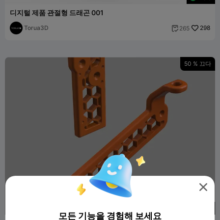
디지털 제품 관절형 드래곤 001
Torua3D
298
265

50 % 끄다

50
모든 기능을 경험해 보세요