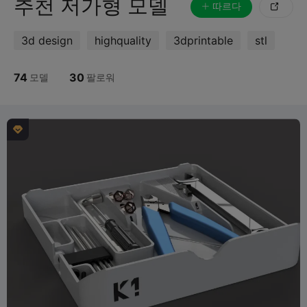
추천 저가형 모델
따르다

3d design
highquality
3dprintable
stl
74
30
모델
팔로워
