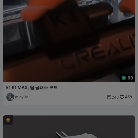
99
k1 K1 MAX, 탑 글래스 모드
miny3d
458
248

