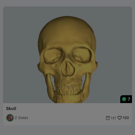
7
Skull
Z Goldz
193
181
