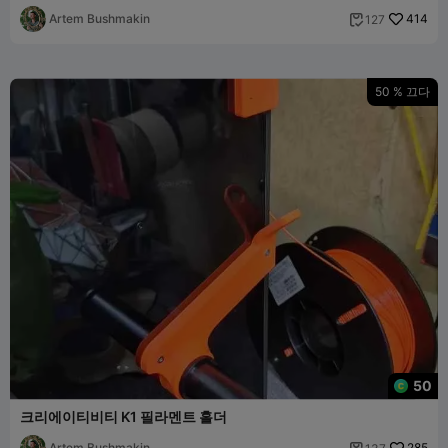
Artem Bushmakin
414
127

50 % 끄다
50
크리에이티비티 K1 필라멘트 홀더
Artem Bushmakin
285