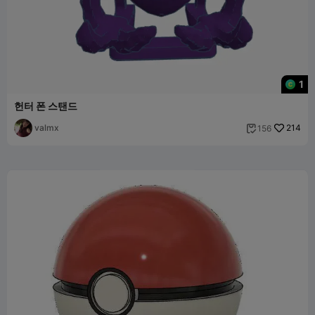
1
헌터 폰 스탠드
valmx
214
156
