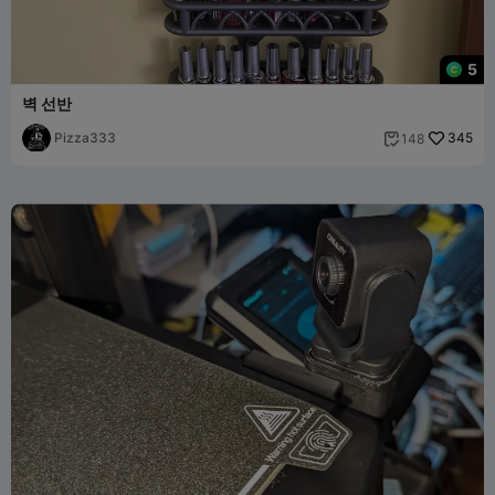
5
벽 선반
Pizza333
345
148
