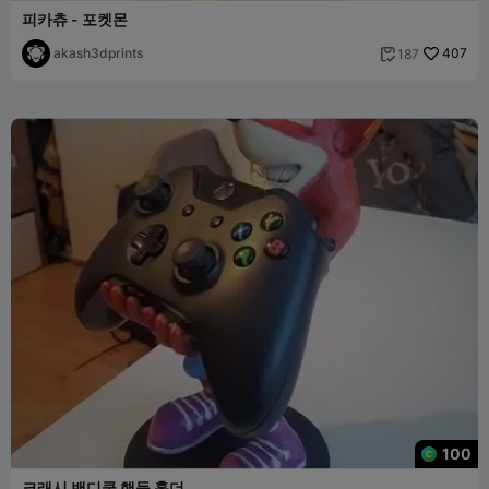
피카츄 - 포켓몬
akash3dprints
407
187

100
크래시 밴디쿳 핸들 홀더