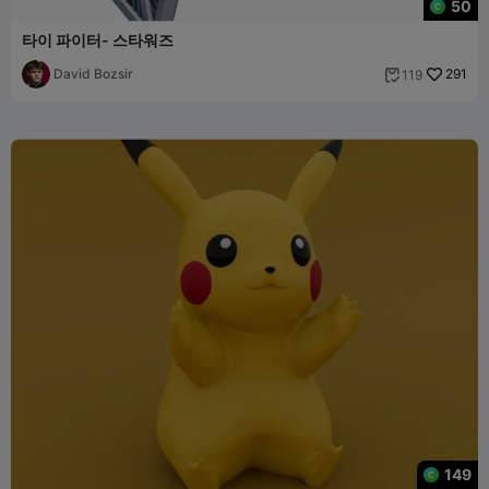
50
타이 파이터- 스타워즈
David Bozsir
291
119

149