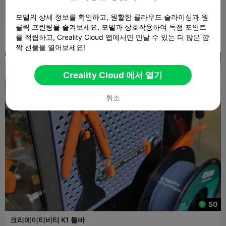
Creality K1 필라멘트 스풀 홀더 및 센서 v2.0
모델의 상세 정보를 확인하고, 원활한 클라우드 슬라이싱과 원
Artem Bushmakin
227
219

클릭 프린팅을 즐겨보세요. 모델과 상호작용하여 독점 포인트
를 적립하고, Creality Cloud 앱에서만 만날 수 있는 더 많은 깜
짝 선물을 열어보세요!
50 % 끄다
Creality Cloud 에서 열기
취소
50
크리에이티비티 K1 툴바