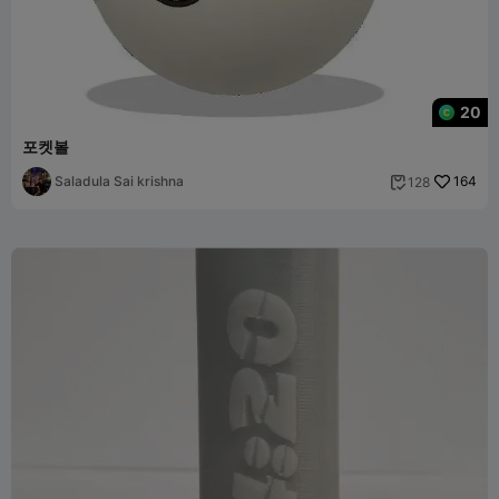
20
포켓볼
Saladula Sai krishna
164
128
