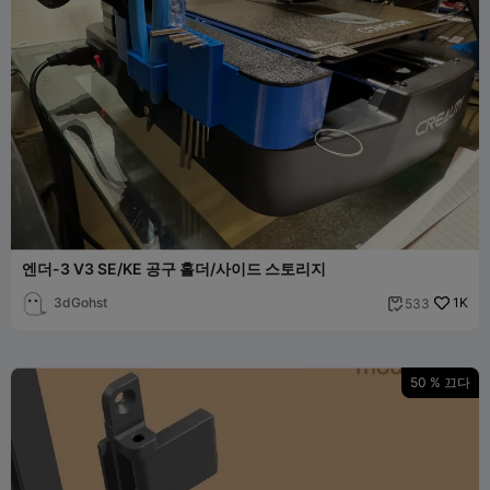
엔더-3 V3 SE/KE 공구 홀더/사이드 스토리지
3dGohst
1K
533

50 % 끄다