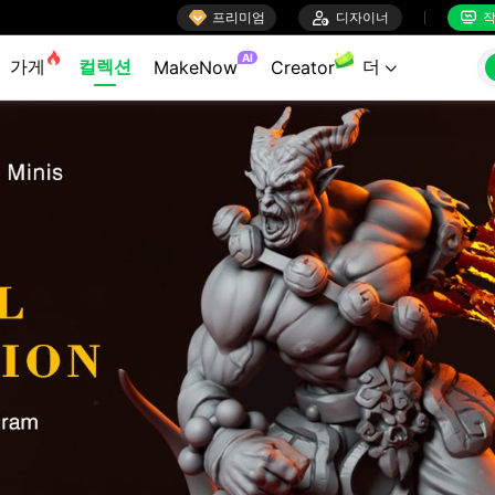

프리미엄

디자이너
작


AI
가게
컬렉션
더
MakeNow
Creator
