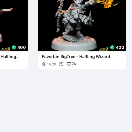
400
400
 Halfling
Faverbin BigTree - Halfling Wizard

74
16.2K
