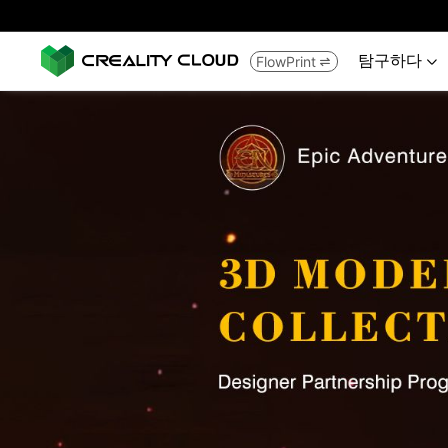
탐구하다
FlowPrint

