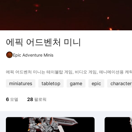
에픽 어드벤처 미니
Epic Adventure Minis
miniatures
tabletop
game
epic
character
6
28
모델
팔로워