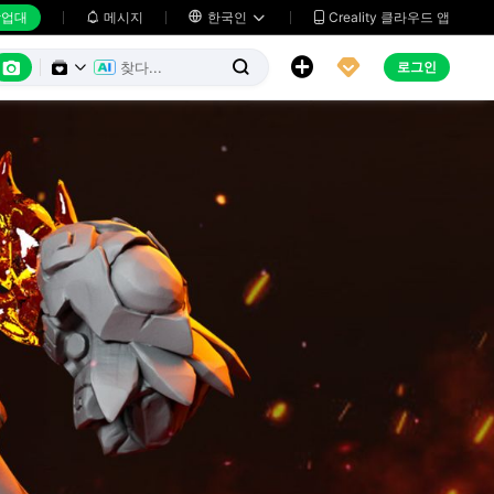
업대
메시지

한국인
Creality 클라우드 앱






로그인

