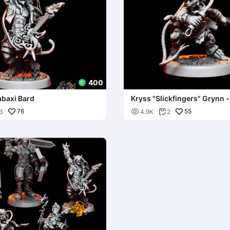
400
abaxi Bard
Kryss "Slickfingers" Grynn -
Rogue
76

55
3
4.9K
2
