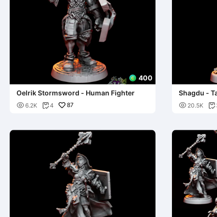
400
Oelrik Stormsword - Human Fighter
Shagdu - T

87

6.2K
4
20.5K

