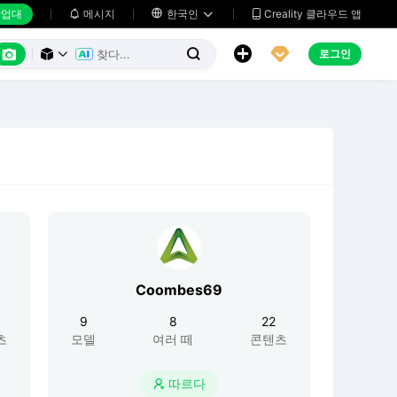
업대
메시지

한국인
Creality 클라우드 앱






로그인



Coombes69
9
8
22
츠
모델
여러 떼
콘텐츠
따르다
