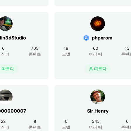
llin3dStudio
phpxrom
6
705
19
60
13
러 떼
콘텐츠
모델
여러 떼
콘텐
따르다
따르다


000000007
Sir Henry
22
8
0
545
0
러 떼
콘텐츠
모델
여러 떼
콘텐