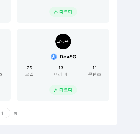
따르다

DevSG
26
13
11
츠
모델
여러 떼
콘텐츠
따르다

页