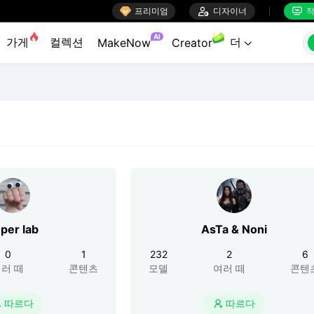

프리미엄

디자이너
작


AI
가게
컬렉션
더
MakeNow
Creator

per lab
AsTa & Noni
0
1
232
2
6
러 떼
콘텐츠
모델
여러 떼
콘텐
따르다
따르다

