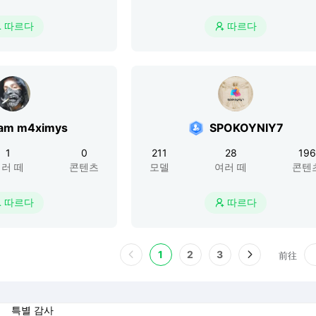
따르다
따르다


ram m4ximys
SPOKOYNIY7
1
0
211
28
196
러 떼
콘텐츠
모델
여러 떼
콘텐
따르다
따르다


1
2
3
前往
특별 감사