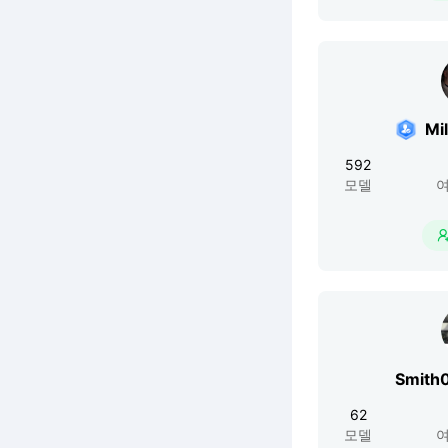
Mi
592
모델
여
Smith
62
모델
여