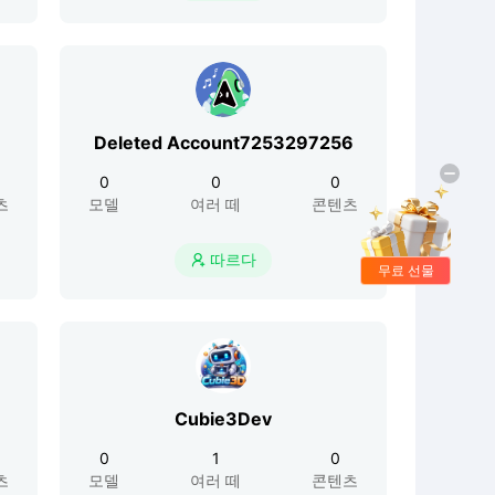
Deleted Account7253297256
0
0
0
츠
모델
여러 떼
콘텐츠
따르다

무료 선물
Cubie3Dev
0
1
0
츠
모델
여러 떼
콘텐츠