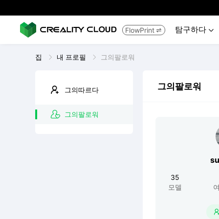
탐구하다
FlowPrint


집
내 프로필
그의팔로워
그의팔로워
그의따르다
그의팔로워
su
35
모델
여