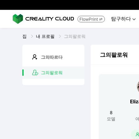
탐구하다
FlowPrint


집
내 프로필
그의팔로워
그의팔로워
그의따르다
그의팔로워
Eli
8
모델
여