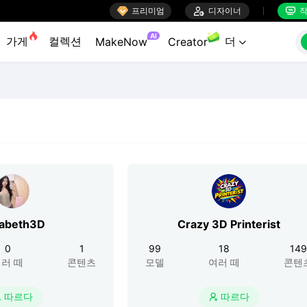

프리미엄

디자이너
작


AI
가게
컬렉션
더
MakeNow
Creator

zabeth3D
Crazy 3D Printerist
0
1
99
18
149
러 떼
콘텐츠
모델
여러 떼
콘텐
따르다
따르다

