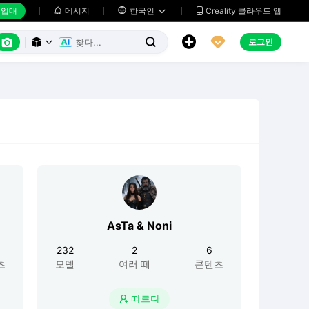
업대
메시지

한국인
Creality 클라우드 앱






로그인



AsTa & Noni
232
2
6
츠
모델
여러 떼
콘텐츠
따르다
