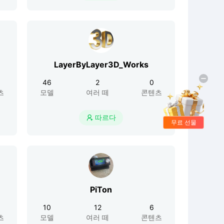
LayerByLayer3D_Works
46
2
0
츠
모델
여러 떼
콘텐츠
따르다

무료 선물
PiTon
10
12
6
츠
모델
여러 떼
콘텐츠