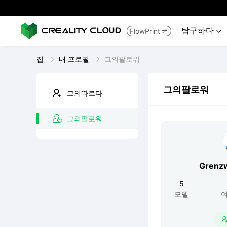
탐구하다
FlowPrint


집
내 프로필
그의팔로워
그의팔로워
그의따르다
그의팔로워
Grenzw
5
모델
여