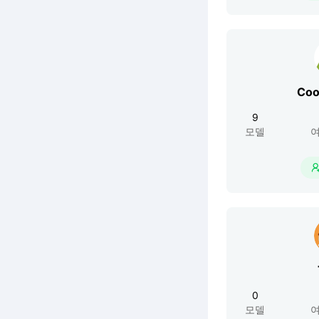
Co
9
모델
여
0
모델
여