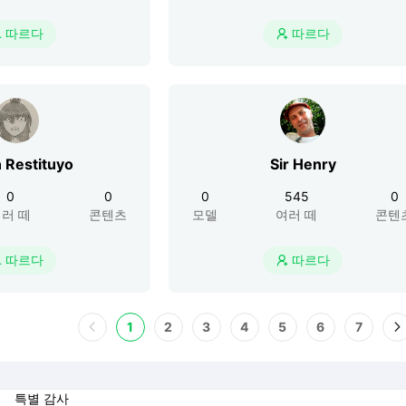
따르다
따르다


 Restituyo
Sir Henry
0
0
0
545
0
러 떼
콘텐츠
모델
여러 떼
콘텐
따르다
따르다


1
2
3
4
5
6
7
특별 감사