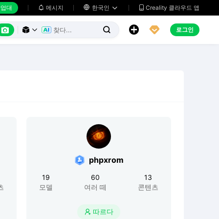
업대
메시지

한국인
Creality 클라우드 앱






로그인



phpxrom
19
60
13
츠
모델
여러 떼
콘텐츠
따르다
