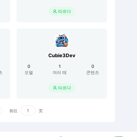
따르다

Cubie3Dev
0
1
0
츠
모델
여러 떼
콘텐츠
따르다

前往
页