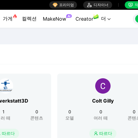

프리미엄

디자이너
작


AI
가게
컬렉션
더
MakeNow
Creator

erkstatt3D
Colt Gilly
1
0
0
0
0
러 떼
콘텐츠
모델
여러 떼
콘텐
따르다
따르다

