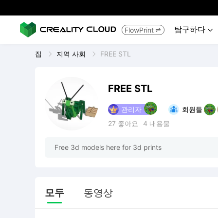
탐구하다
FlowPrint


집
지역 사회
FREE STL
FREE STL
관리자
회원들
27
좋아요
4
내용물
Free 3d models here for 3d prints
모두
동영상