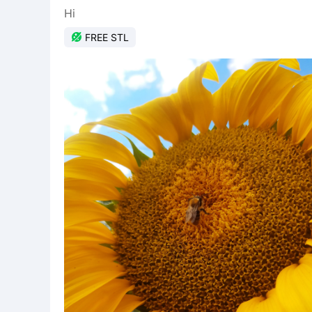
Hi

FREE STL