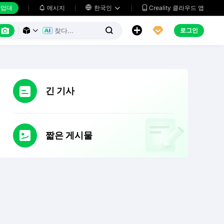
업대
메시지

한국인
Creality 클라우드 앱






로그인



긴 기사
짧은 게시물