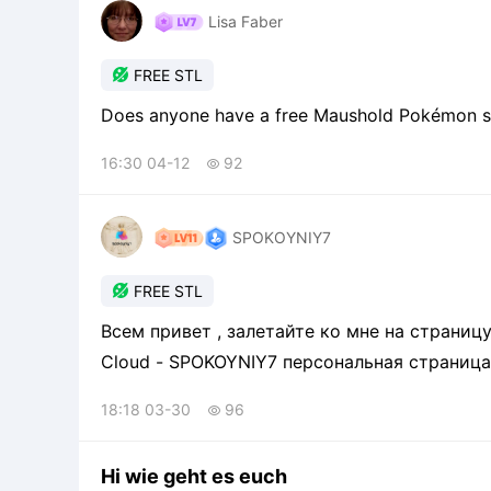
Lisa Faber

FREE STL
Does anyone have a free Maushold Pokémon stl
16:30 04-12
92

SPOKOYNIY7

FREE STL
Всем привет , залетайте ко мне на страницу 
Cloud - SPOKOYNIY7 персональная страница ht
homepage/3579279765
18:18 03-30
96

Hi wie geht es euch