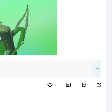
6

