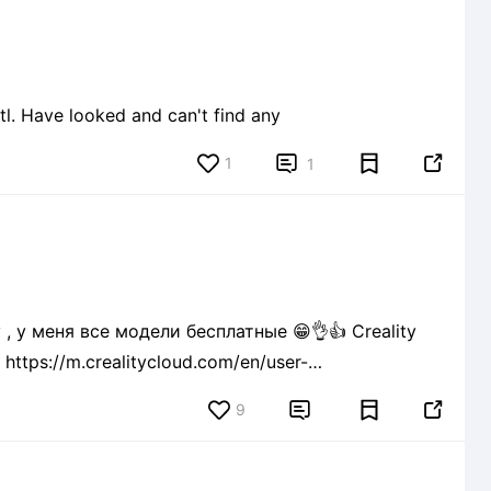
. Have looked and can't find any
1


1
, у меня все модели бесплатные 😁👌👍 Creality
tps://m.crealitycloud.com/en/user-
9

