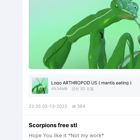
Logo ARTHROPOD US ( mantis eating )
49.54MB
관련 3D 모델
23:35 05-13-2023
384

Scorpions free stl
Hope You like it *Not my work*