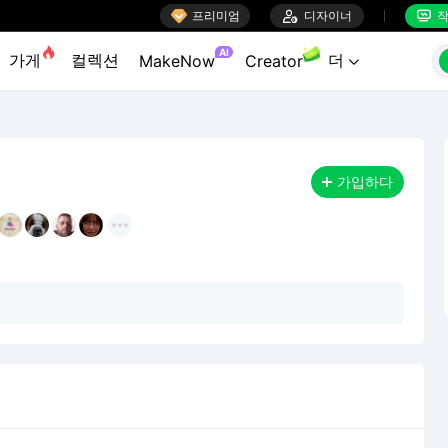

프리미엄

디자이너
작


AI
가게
컬렉션
더
MakeNow
Creator

가입하다