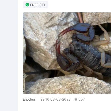

FREE STL
Enoderr
22:16 03-03-2023
507
