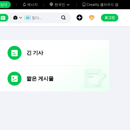
업대
메시지

한국인
Creality 클라우드 앱






로그인



긴 기사
짧은 게시물