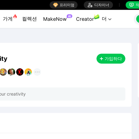

프리미엄

디자이너
작


AI
가게
컬렉션
더
MakeNow
Creator

ity
가입하다
ur creativity