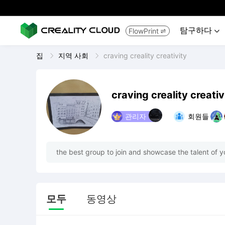
탐구하다
FlowPrint


집
지역 사회
craving creality creativity
craving creality creativ
관리자
회원들
the best group to join and showcase the talent of yo
모두
동영상