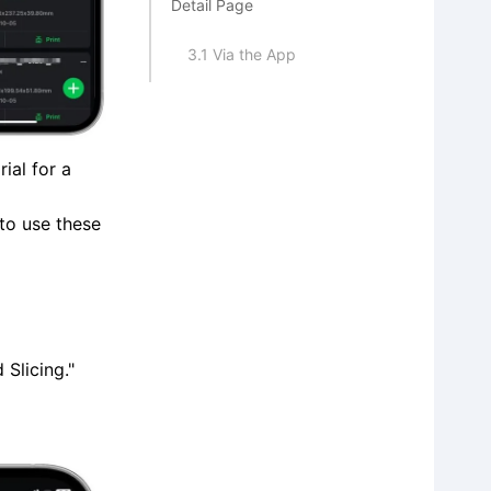
Detail Page
3.1 Via the App
3.2 Via the Web Interface
IV. Initiating Cloud Printing
rial for a
with Local Machine Files
 to use these
4.1 Via the App
4.2 Via the Web Interface
V. Knowledge Expansion:
Differences Between Local
 Slicing."
and Cloud Printing