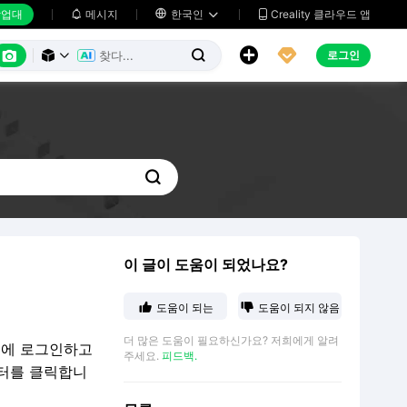
업대
메시지

한국인
Creality 클라우드 앱






로그인




이 글이 도움이 되었나요?


도움이 되는
도움이 되지 않음
더 많은 도움이 필요하신가요? 저희에게 알려
정에 로그인하고
주세요.
피드백.
센터를 클릭합니