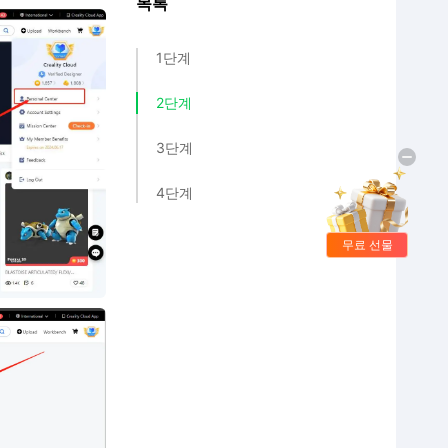
목록
1단계
2단계
3단계
4단계
무료 선물