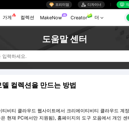

프리미엄

디자이너
작


AI
가게
컬렉션
더
MakeNow
Creator

도움말 센터
 모델 컬렉션을 만드는 방법
이티비티 클라우드 웹사이트에서 크리에이티비티 클라우드 계
능은 현재 PC에서만 지원됨), 홈페이지의 도구 모음에서 개인 