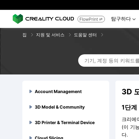
탐구하다
FlowPrint


집
지원 및 서비스
도움말 센터
3D
Account Management

1단계
3D Model & Community
Sign up & Log in


크리에
비밀번호를 복구하는 방법은

3D Printer & Terminal Device
Account Banned & Mute
3D Model Uploads



(이 기
무엇인가요?
다.
내 계정이 금지되거나 일시 정
3D 모델 업로드에 지원되는


Cloud Slicing
Account Cancellation
3D Model Trade & Discounts
Flagship Series



