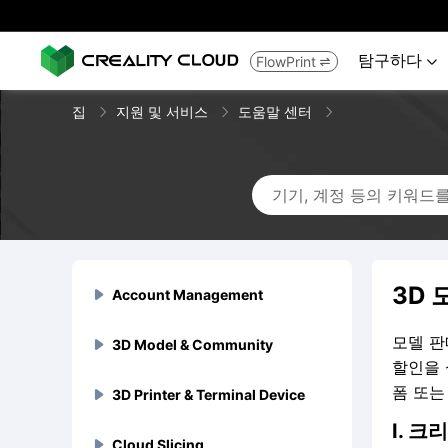
탐구하다
FlowPrint


집
지원 및 서비스
도움말 센터
3D
Account Management

모델 판
3D Model & Community
Sign up & Log in


할인을 
폼 또는
비밀번호를 복구하는 방법은

3D Printer & Terminal Device
Account Banned & Mute
3D Model Uploads



무엇인가요?
I. 
내 계정이 금지되거나 일시 정
3D 모델 업로드에 지원되는


Cloud Slicing
Account Cancellation
3D Model Trade & Discounts
Flagship Series



