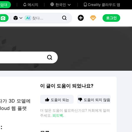
업대
메시지

한국인
Creality 클라우드 앱






로그인




이 글이 도움이 되었나요?


도움이 되는
도움이 되지 않음
자가 3D 모델에
oud 웹 플랫
더 많은 도움이 필요하신가요? 저희에게 알려
주세요.
피드백.
: