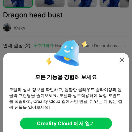
Dragon head bust
Kreky
인쇄 설정 (2)
추가하다
Household
Home Decorations & Ornaments




모두
K2 Plus
K2 Pro
K2
K2 SE
SPARKX 
5.0

모든 기능을 경험해 보세요
0.16mm layer, 2 walls, 15% infill
1 플레이트
작가
07h 15m
153.10g



모델의 상세 정보를 확인하고, 원활한 클라우드 슬라이싱과 원
클릭 프린팅을 즐겨보세요. 모델과 상호작용하여 독점 포인트
를 적립하고, Creality Cloud 앱에서만 만날 수 있는 더 많은 깜
짝 선물을 열어보세요!
0.2mm layer, 2 walls, 15% infill
1 플레이트
07h 06m
152.46g



Creality Cloud 에서 열기