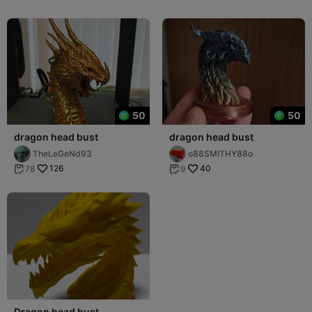
50
50
dragon head bust
dragon head bust
TheLeGeNd93
o88SMITHY88o
126
40
78
9


Dragon head bust