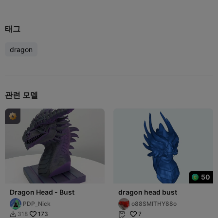
태그
dragon
관련 모델
50
Dragon Head - Bust
dragon head bust
PDP_Nick
o88SMITHY88o
173
7
318

