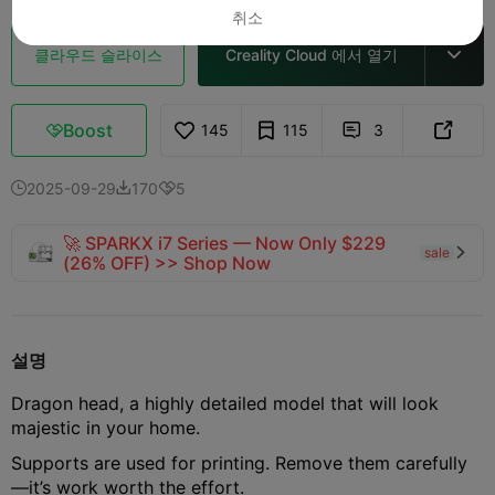
취소
클라우드 슬라이스
Creality Cloud 에서 열기

Boost
145
115
3



2025-09-29
170
5



🚀 SPARKX i7 Series — Now Only $229
sale

(26% OFF) >> Shop Now
설명
Dragon head, a highly detailed model that will look
majestic in your home.
Supports are used for printing. Remove them carefully
—it’s work worth the effort.