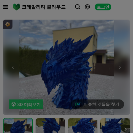

크레알리티 클라우드
로그인



비슷한 것들을 찾기

3D 미리보기
