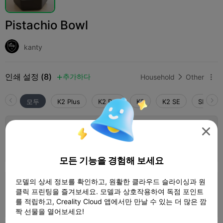
Pistachio Bowl
kanty
인쇄 설정 (8)
추가하다
Household
Other



모두
K2 Plus
K2 Pro
K2
K2 SE
SPARKX 
4.0

0.2mm layer, 2 walls, 15% infill

1 플레이트
작가
05h 04m


124.50g

모든 기능을 경험해 보세요
5.0

모델의 상세 정보를 확인하고, 원활한 클라우드 슬라이싱과 원
0.2mm layer, 2 walls, 15% infill
클릭 프린팅을 즐겨보세요. 모델과 상호작용하여 독점 포인트
1 플레이트
를 적립하고, Creality Cloud 앱에서만 만날 수 있는 더 많은 깜
03h 46m
135.62g



짝 선물을 열어보세요!