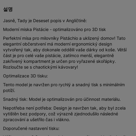
설명
Jasně, Tady je Deseset popis v Angličtině:
Moderní miska Pistácie - optimalizováno pro 3D tisk
Perfektní mísa pro milovníky Pistáchio a uklizený domov! Tato
elegantní občerstvení má moderní ergonomický design
vytvořený tak, aby dokonale oddělil vaše dárky od koše. Větší
část je pro celé vaše pistácie, zatímco menší, elegantně
zakřivený kompartment je určen pro vyřazené skořápky.
Rozloučte se s chaotickými kávovary!
Optimalizace 3D tisku:
Tento model je navržen pro rychlý a snadný tisk s minimálním
potíží.
Snadný tisk: Model je optimalizován pro účinnost materiálu.
Nepotřeba není potřeba: Design je navržen tak, aby byl zcela
vytištěn bez podpory, což výrazně zjednodušilo následné
zpracování a ušetřilo čas i vlákno.
Doporučené nastavení tisku: