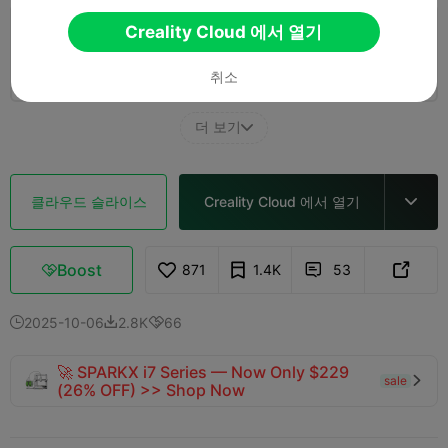
Creality Cloud 에서 열기
K2-Pro 0.2mm layer, 2 walls, 15% infill
1 플레이트
03h 0m
132.95g



취소
더 보기

클라우드 슬라이스
Creality Cloud 에서 열기

Boost
871
1.4K
53



2025-10-06
2.8K
66



🚀 SPARKX i7 Series — Now Only $229
sale

(26% OFF) >> Shop Now