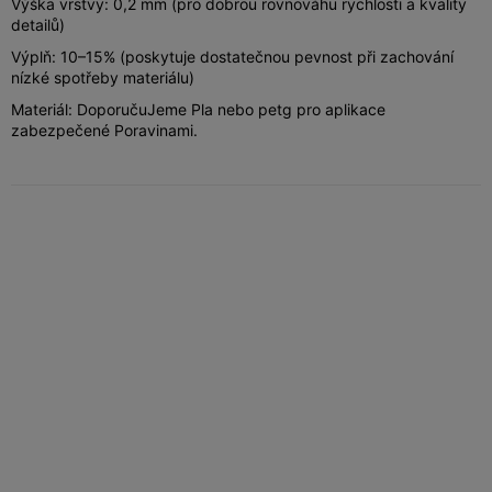
Výška vrstvy: 0,2 mm (pro dobrou rovnováhu rychlosti a kvality
detailů)
Výplň: 10–15% (poskytuje dostatečnou pevnost při zachování
nízké spotřeby materiálu)
Materiál: DoporučuJeme Pla nebo petg pro aplikace
zabezpečené Poravinami.