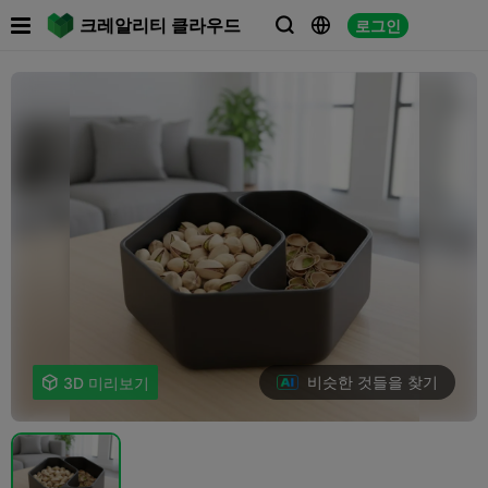

크레알리티 클라우드
로그인



비슷한 것들을 찾기

3D 미리보기