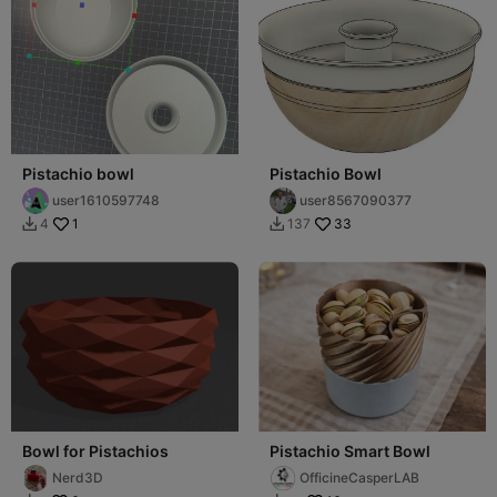
Pistachio bowl
Pistachio Bowl
user1610597748
user8567090377
1
33
4
137


Bowl for Pistachios
Pistachio Smart Bowl
Nerd3D
OfficineCasperLAB