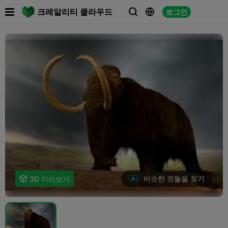

크레알리티 클라우드
로그인



비슷한 것들을 찾기

3D 미리보기