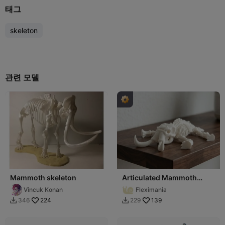
태그
skeleton
관련 모델
Mammoth skeleton
Articulated Mammoth
Skeleton Fossil Model
Vincuk Konan
Fleximania
224
139
346
229

