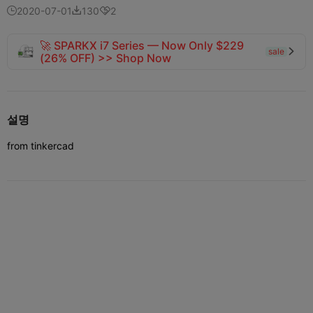
2020-07-01
130
2



🚀 SPARKX i7 Series — Now Only $229
sale

(26% OFF) >> Shop Now
설명
from tinkercad