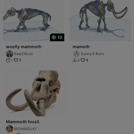
10
woolly mammoth
mamoth
SawZNLou
Sunny K Burn
2
4
1
9


Mammoth fossil.
RICHARDJ47