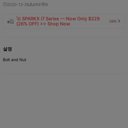
2020-12-28
666
8



🚀 SPARKX i7 Series — Now Only $229
sale

(26% OFF) >> Shop Now
설명
Bolt and Nut