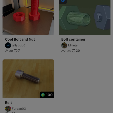

Cool Bolt and Nut
Bolt container
jellybub6
Milinje
7
30
38
108


100
Bolt
Furqan03