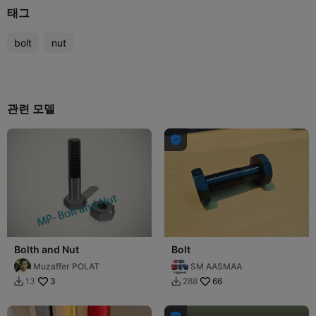
태그
bolt
nut
관련 모델

Bolth and Nut
Bolt
Muzaffer POLAT
SM AASMAA
3
66
13
288

