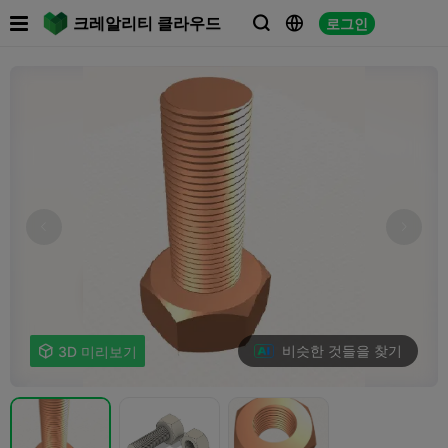

크레알리티 클라우드
로그인



비슷한 것들을 찾기

3D 미리보기