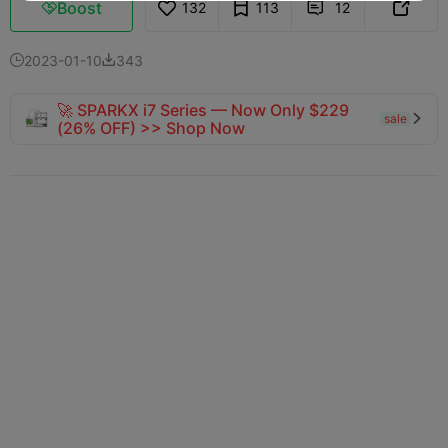
Boost
132
113
12



2023-01-10
343


🚀 SPARKX i7 Series — Now Only $229
sale

(26% OFF) >> Shop Now