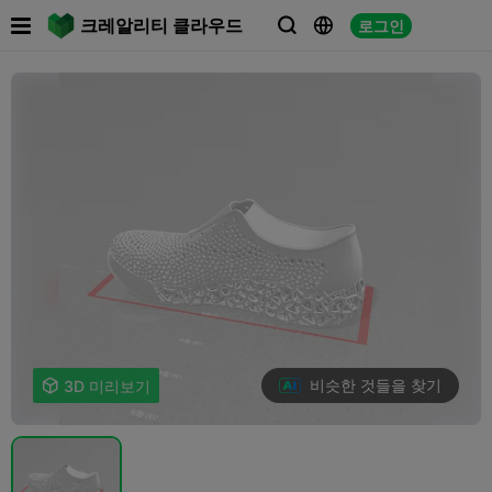

크레알리티 클라우드
로그인



비슷한 것들을 찾기

3D 미리보기