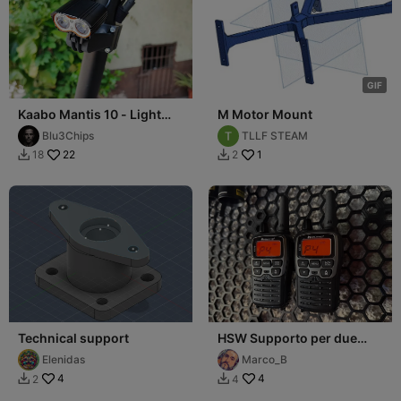
G
I
F
Kaabo Mantis 10 - Light
M Motor Mount
Support
Blu3Chips
TLLF STEAM
22
1
18
2


Technical support
HSW Supporto per due
Radio PMR 446 Midland
Elenidas
Marco_B
XT70 o Simili
4
4
2
4

