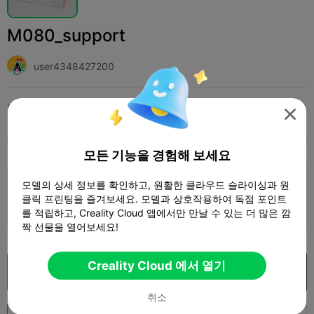
M080_support
user4348427200
인쇄 설정 (1)
추가하다
Fashion
Apparel, Shoes & Hats




모두
K2 Plus
K2 Pro
K2
K2 SE
SPARKX 
모든 기능을 경험해 보세요
모델의 상세 정보를 확인하고, 원활한 클라우드 슬라이싱과 원
0.2mm layer, 2 walls, 10 infill
클릭 프린팅을 즐겨보세요. 모델과 상호작용하여 독점 포인트
1 플레이트
08h 24m
117.39g



를 적립하고, Creality Cloud 앱에서만 만날 수 있는 더 많은 깜
짝 선물을 열어보세요!
Creality Cloud 에서 열기
클라우드 슬라이스
Creality Cloud 에서 열기

취소