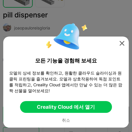
pill dispenser
joaopauloreisgloria

인쇄 설정 (1)
추가하다
Medical & Health
Other



모든 기능을 경험해 보세요
모두
K2 Plus
모델의 상세 정보를 확인하고, 원활한 클라우드 슬라이싱과 원
0.2mm layer, 2 walls, 15% infill
클릭 프린팅을 즐겨보세요. 모델과 상호작용하여 독점 포인트
를 적립하고, Creality Cloud 앱에서만 만날 수 있는 더 많은 깜
1 플레이트
47m 06s
23.88g



짝 선물을 열어보세요!
Creality Cloud 에서 열기
클라우드 슬라이스
Creality Cloud 에서 열기

취소