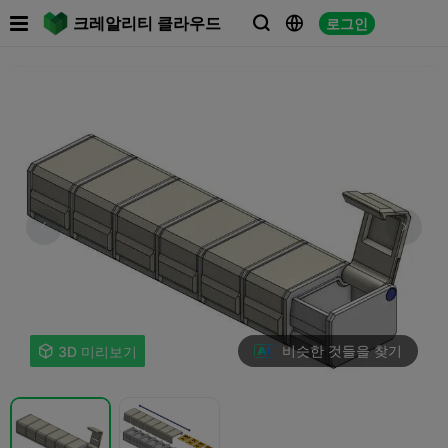

크레알리티 클라우드
로그인



비슷한 것들을 찾기

3D 미리보기