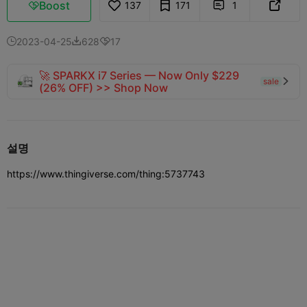
Boost
137
171
1



2023-04-25
628
17



🚀 SPARKX i7 Series — Now Only $229
sale

(26% OFF) >> Shop Now
설명
https://www.thingiverse.com/thing:5737743