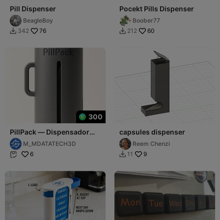
Pill Dispenser
Pocekt Pills Dispenser
BeagleBoy
Boober77
76
60
342
212


300
PillPack — Dispensador
capsules dispenser
Multiusos
M_MDATATECH3D
Reem Chenzi
6
9
11

