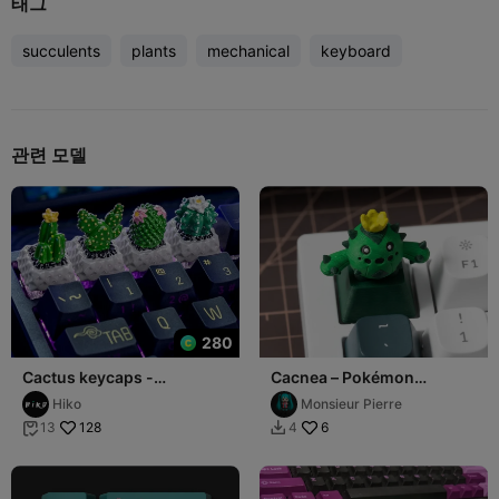
태그
succulents
plants
mechanical
keyboard
관련 모델
280
Cactus keycaps -
Cacnea – Pokémon
Mechanical Keyboard
Mechanical Keyboard
Hiko
Monsieur Pierre
Keycap
128
6
13
4

