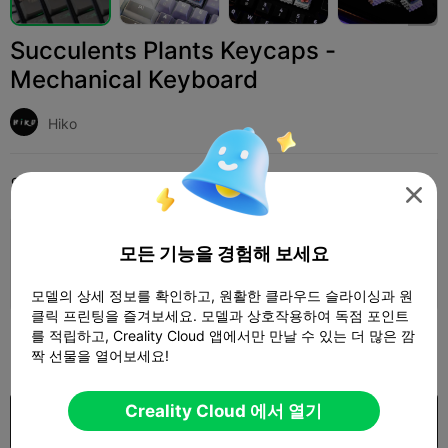
Succulents Plants Keycaps -
Mechanical Keyboard
Hiko
인쇄 설정
추가하다
Miniatures
Miniature Games & Accessories




인쇄 설정 추가
모든 기능을 경험해 보세요

더 많은 포인트 획득
모델의 상세 정보를 확인하고, 원활한 클라우드 슬라이싱과 원
클릭 프린팅을 즐겨보세요. 모델과 상호작용하여 독점 포인트
를 적립하고, Creality Cloud 앱에서만 만날 수 있는 더 많은 깜
250

짝 선물을 열어보세요!
Creality Cloud 에서 열기
구입