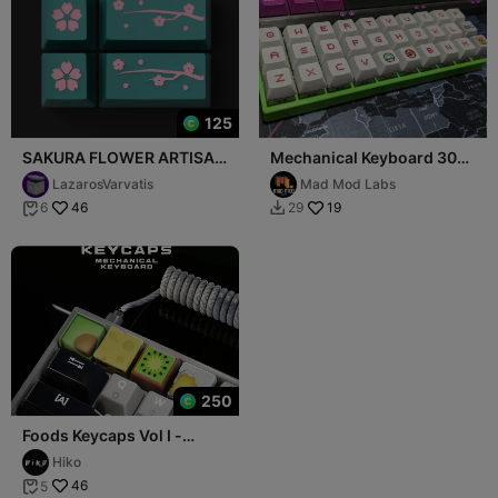
125
SAKURA FLOWER ARTISAN
Mechanical Keyboard 30%
KEYCAP SET
- Gherkin Inspired - MML
LazarosVarvatis
Mad Mod Labs
Pickle
46
19
6
29


250
Foods Keycaps Vol I -
Mechanical Keyboard
Hiko
46
5
