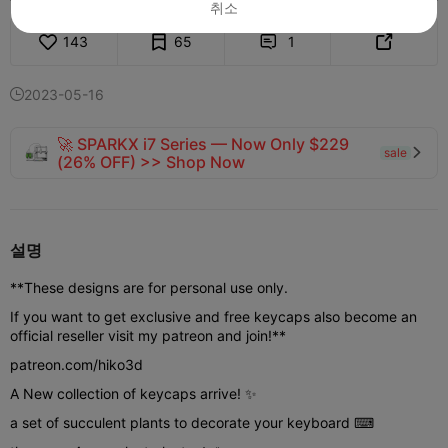
취소
143
65
1


2023-05-16

🚀 SPARKX i7 Series — Now Only $229
sale

(26% OFF) >> Shop Now
설명
**These designs are for personal use only.
If you want to get exclusive and free keycaps also become an
official reseller visit my patreon and join!**
patreon.com/hiko3d
A New collection of keycaps arrive! ✨
a set of succulent plants to decorate your keyboard ⌨