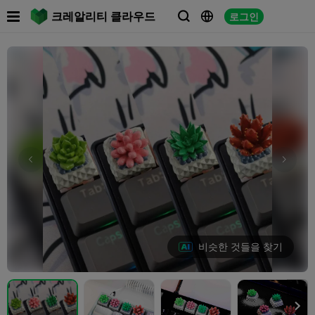

크레알리티 클라우드
로그인



비슷한 것들을 찾기
