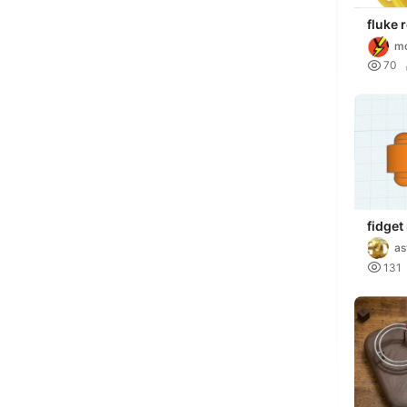
fluke r
m

70
fidget 
as
3

131