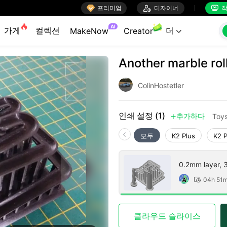

프리미엄

디자이너
작


AI
가게
컬렉션
더
MakeNow
Creator

Another marble rol
ColinHostetler
인쇄 설정 (1)
추가하다
Toy

모두
K2 Plus
K2 
0.2mm layer, 3 
04h 51

클라우드 슬라이스