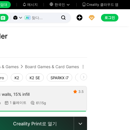
업대
메시지

한국인
Creality 클라우드 앱






로그인



ler
s & Games
Board Games & Card Games


Pro
K2
K2 SE
SPARKX i7
Creality Hi
Ender-3 V4
3.5

walls, 15% infill
1 플레이트
m
61.15g


Creality Print로 열기
