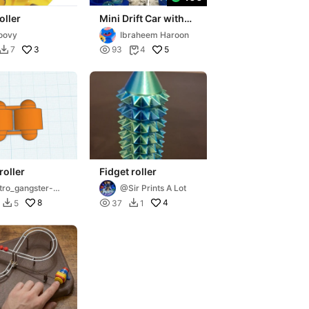
oller
Mini Drift Car with
marble
oovy
Ibraheem Haroon
3

5
7
93
4


roller
Fidget roller
tro_gangster-
@Sir Prints A Lot
D
8

4
5
37
1

