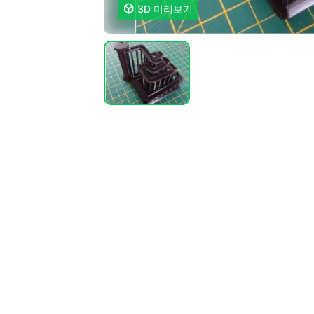

3D 미리보기