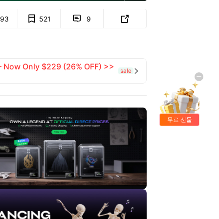
93
521
9


 — Now Only $229 (26% OFF) >>
sale

무료 선물