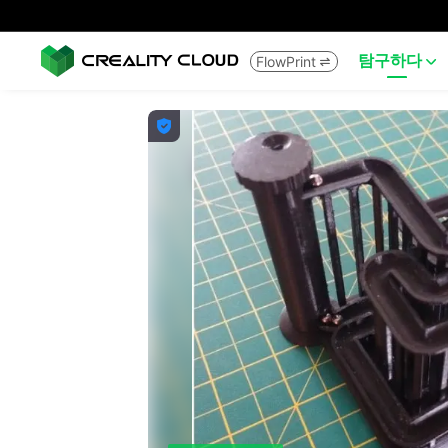
탐구하다
FlowPrint


