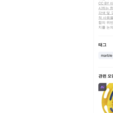
CC BY
시하는 한
각색 및 
적 사용을
합의 위반
치를 논의
태그
marble
관련 모
