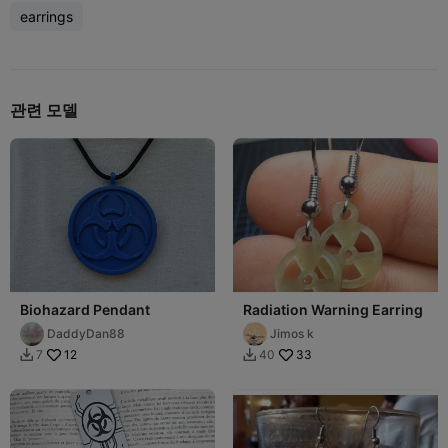
earrings
관련 모델
Biohazard Pendant
Radiation Warning Earring
DaddyDan88
Jimos k
12
33
7
40

