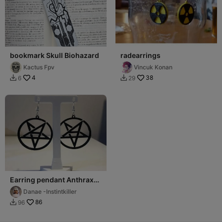
bookmark Skull Biohazard
radearrings
Kactus Fpv
Vincuk Konan
4
38
6
29


Earring pendant Anthrax
rock metal band
Danae -Instintkiller
86
96
