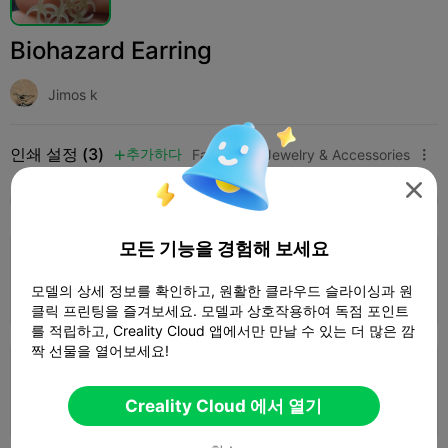
Biohazard Earring
Jimos k
인쇄 설정 (3)
추가하다
Fashion
Jewelry & Accessories




모두
K2 Plus
K2 Pro
K2
K2 SE
SPARKX 
모든 기능을 경험해 보세요
0.2mm layer, 3 walls, 15% infill
모델의 상세 정보를 확인하고, 원활한 클라우드 슬라이싱과 원
1 플레이트
01m 07s
0.14g



클릭 프린팅을 즐겨보세요. 모델과 상호작용하여 독점 포인트
를 적립하고, Creality Cloud 앱에서만 만날 수 있는 더 많은 깜
짝 선물을 열어보세요!
0.2mm layer, 3 walls, 15% infill
1 플레이트
Creality Cloud 에서 열기
0m 47s
0.08g


