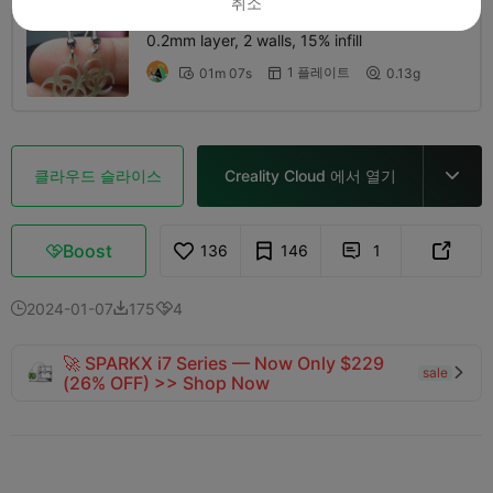
취소
0.2mm layer, 2 walls, 15% infill
1 플레이트
01m 07s
0.13g



클라우드 슬라이스
Creality Cloud 에서 열기

Boost
136
146
1



2024-01-07
175
4



🚀 SPARKX i7 Series — Now Only $229
sale

(26% OFF) >> Shop Now