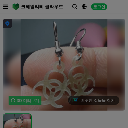

크레알리티 클라우드
로그인




비슷한 것들을 찾기

3D 미리보기