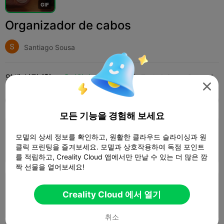
G
I
F
Organizador de cabos
Santiago Sousa
인쇄 설정 (2)
추가하다
Household
Tools & Spare Parts




모두
K2 Plus
K2 Pro
K2
K2 SE
SPARKX 
모든 기능을 경험해 보세요
4.5

0.2mm layer, 3 walls, 15% infill
모델의 상세 정보를 확인하고, 원활한 클라우드 슬라이싱과 원
클릭 프린팅을 즐겨보세요. 모델과 상호작용하여 독점 포인트
1 플레이트
16m 29s
2.58g



를 적립하고, Creality Cloud 앱에서만 만날 수 있는 더 많은 깜
짝 선물을 열어보세요!
0.2mm layer, 2 walls, 15% infill
Creality Cloud 에서 열기
1 플레이트
17m 11s
2.29g



취소