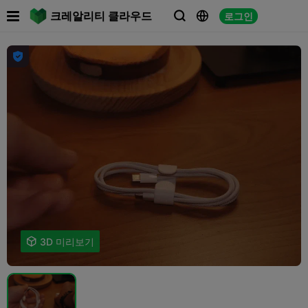

크레알리티 클라우드
로그인





3D 미리보기