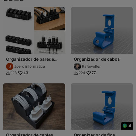
Organizador de parede
Organizador de cabos
fios e cabos
Joero informatica
Rafawolter
43
77
113
224


4
Organizador de cables
Organizador de fios