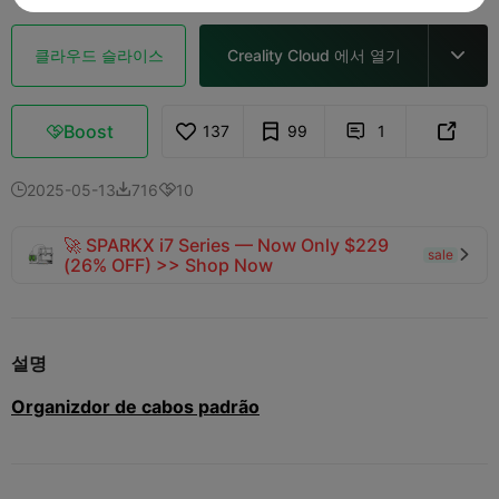
클라우드 슬라이스
Creality Cloud 에서 열기

Boost
137
99
1



2025-05-13
716
10



🚀 SPARKX i7 Series — Now Only $229
sale

(26% OFF) >> Shop Now
설명
Organizdor de cabos padrão