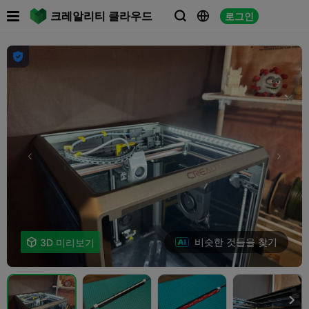

크레알리티 클라우드
로그인




비슷한 것들을 찾기

3D 미리보기
