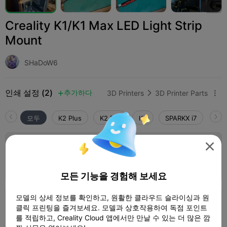
Creality K1/K1 Max LED Light Strip
Mount
SHaDoW6
인쇄 설정 (2)
추가하다
3D Printers
3D Printer Parts



모두
K2 Plus
K2 Pro
K2
SPARKX i7
Crea
4.0


0.12mm layer, 2 walls, 10% infill
1 플레이트
02h 04m
65.03g



모든 기능을 경험해 보세요
모델의 상세 정보를 확인하고, 원활한 클라우드 슬라이싱과 원
0.2mm layer, 3 walls, 15% infill
클릭 프린팅을 즐겨보세요. 모델과 상호작용하여 독점 포인트
를 적립하고, Creality Cloud 앱에서만 만날 수 있는 더 많은 깜
4 플레이트
02h 35m
68.24g


