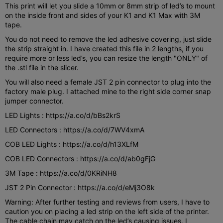
This print will let you slide a 10mm or 8mm strip of led’s to mount
on the inside front and sides of your K1 and K1 Max with 3M
tape.
You do not need to remove the led adhesive covering, just slide
the strip straight in. I have created this file in 2 lengths, if you
require more or less led’s, you can resize the length "ONLY" of
the .stl file in the slicer.
You will also need a female JST 2 pin connector to plug into the
factory male plug. I attached mine to the right side corner snap
jumper connector.
LED Lights : https://a.co/d/bBs2krS
LED Connectors : https://a.co/d/7WV4xmA
COB LED Lights : https://a.co/d/h13XLfM
COB LED Connectors : https://a.co/d/ab0gFjG
3M Tape : https://a.co/d/0KRiNH8
JST 2 Pin Connector : https://a.co/d/eMj3O8k
Warning: After further testing and reviews from users, I have to
caution you on placing a led strip on the left side of the printer.
The cable chain may catch on the led’s causing issues. I