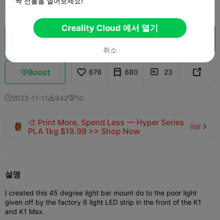
짝 선물을 열어보세요!
Creality Cloud 에서 열기
클라우드 슬라이스
Creality Cloud 에서 열기

취소
Boost
676
680
23



2023-11-11
942
10



🎨 Print More, Spend Less — Hyper Series
hot

PLA 1kg $19.99 >> Shop Now
설명
I created this 45 degree light bar mount do to the poor light
given off by the factory 6 light LED strip in the front of the K1
and K1 Max.