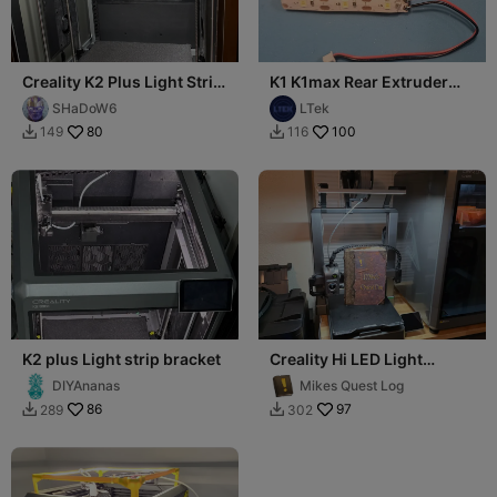
Creality K2 Plus Light Strip
K1 K1max Rear Extruder
Mod
Nozzle LED Light Bracket
SHaDoW6
LTek
Mount
80
100
149
116


K2 plus Light strip bracket
Creality Hi LED Light
Strip/Bar Holder Mod - No
DIYAnanas
Mikes Quest Log
Support
86
97
289
302

