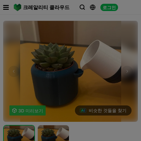

크레알리티 클라우드
로그인



비슷한 것들을 찾기

3D 미리보기