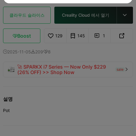
클라우드 슬라이스
Creality Cloud 에서 열기

Boost
129
145
1



2025-11-05
209
8



🚀 SPARKX i7 Series — Now Only $229
sale

(26% OFF) >> Shop Now
설명
Pot