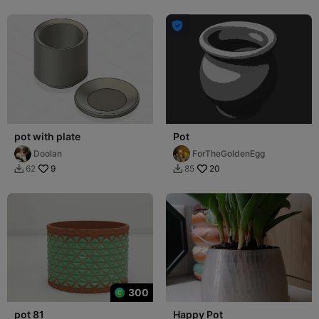

pot with plate
Pot
Doolan
ForTheGoldenEgg
9
20
62
85


300
pot 81
Happy Pot