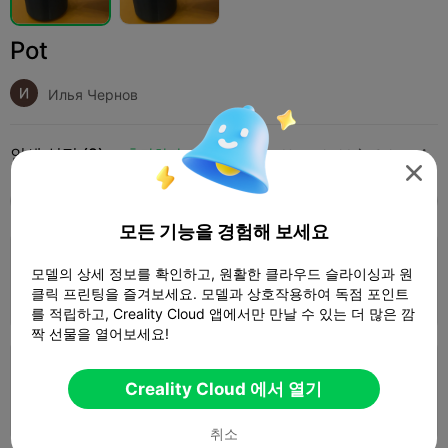
Pot
Илья Чернов
인쇄 설정 (2)
추가하다
Household
Other




모두
K2 Plus
K2 Pro
K2
K2 SE
SPARKX 
모든 기능을 경험해 보세요
0.28mm layer, 2 walls, 15% infill
모델의 상세 정보를 확인하고, 원활한 클라우드 슬라이싱과 원
클릭 프린팅을 즐겨보세요. 모델과 상호작용하여 독점 포인트
1 플레이트
01h 30m
75.40g



를 적립하고, Creality Cloud 앱에서만 만날 수 있는 더 많은 깜
짝 선물을 열어보세요!
0.2mm layer, 2 walls, 15% infill
Creality Cloud 에서 열기
1 플레이트
03h 47m
74.79g



취소