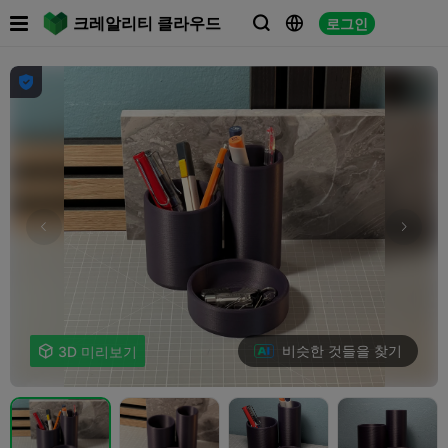

크레알리티 클라우드
로그인




비슷한 것들을 찾기

3D 미리보기