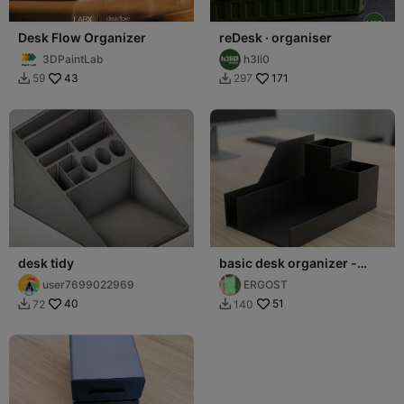
Desk Flow Organizer
reDesk · organiser
3DPaintLab
h3li0
43
171
59
297


desk tidy
basic desk organizer -
organizador basico
user7699022969
ERGOST
escritorio
40
51
72
140

