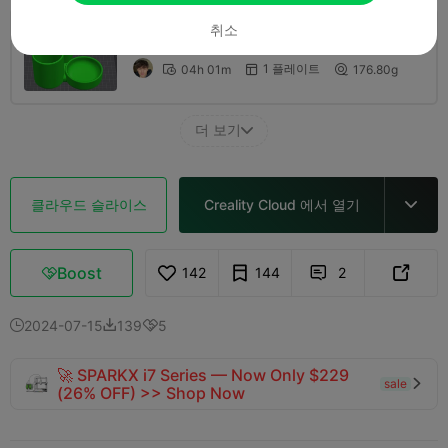
취소
0.2mm layer, 2 walls, 15 infill
1 플레이트
04h 01m
176.80g



더 보기

클라우드 슬라이스
Creality Cloud 에서 열기

Boost
142
144
2



2024-07-15
139
5



🚀 SPARKX i7 Series — Now Only $229
sale

(26% OFF) >> Shop Now