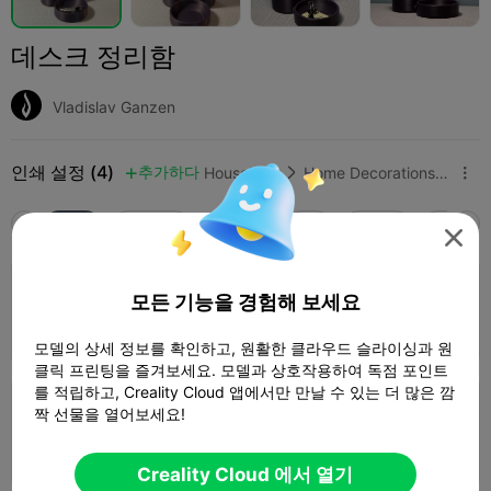
데스크 정리함
Vladislav Ganzen
인쇄 설정 (4)
추가하다
Household
Home Decorations & Ornaments



모두
K2 Plus
K2 Pro
K2
K2 SE
SPARKX 

4.0

0.2mm layer, 2 walls, 15% infill
모든 기능을 경험해 보세요
1 플레이트
04h 23m
177.98g



모델의 상세 정보를 확인하고, 원활한 클라우드 슬라이싱과 원
클릭 프린팅을 즐겨보세요. 모델과 상호작용하여 독점 포인트
를 적립하고, Creality Cloud 앱에서만 만날 수 있는 더 많은 깜
0.16mm layer, 3 walls, 10% infill
짝 선물을 열어보세요!
1 플레이트
04h 34m
202.28g



Creality Cloud 에서 열기