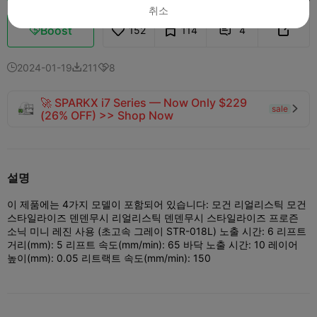
취소
Boost
152
114
4



2024-01-19
211
8



🚀 SPARKX i7 Series — Now Only $229
sale

(26% OFF) >> Shop Now
설명
이 제품에는 4가지 모델이 포함되어 있습니다: 모건 리얼리스틱 모건
스타일라이즈 덴덴무시 리얼리스틱 덴덴무시 스타일라이즈 프로즌
소닉 미니 레진 사용 (초고속 그레이 STR-018L) 노출 시간: 6 리프트
거리(mm): 5 리프트 속도(mm/min): 65 바닥 노출 시간: 10 레이어
높이(mm): 0.05 리트랙트 속도(mm/min): 150