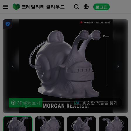

크레알리티 클라우드
로그인




비슷한 것들을 찾기

3D 미리보기