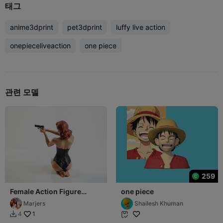
태그
anime3dprint
pet3dprint
luffy live action
onepieceliveaction
one piece
관련 모델
259
Female Action Figure
one piece
Miscellaneous 3D
Marjers
Shailesh Khuman
Printable
1
4

