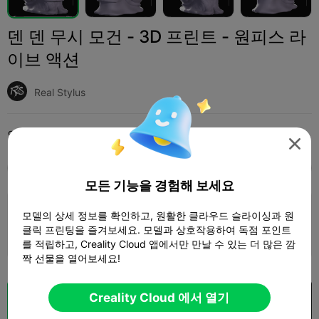
덴 덴 무시 모건 - 3D 프린트 - 원피스 라
이브 액션
Real Stylus
인쇄 설정 (1)
추가하다
Miniatures
Characters & Creatures




모두
K2 Plus
K2 Pro
K2
K2 SE
SPARKX 
모든 기능을 경험해 보세요
0.2mm layer, 2 walls, 15% infill
모델의 상세 정보를 확인하고, 원활한 클라우드 슬라이싱과 원
클릭 프린팅을 즐겨보세요. 모델과 상호작용하여 독점 포인트
1 플레이트
51m 41s
11.81g



를 적립하고, Creality Cloud 앱에서만 만날 수 있는 더 많은 깜
짝 선물을 열어보세요!
Creality Cloud 에서 열기
클라우드 슬라이스
Creality Cloud 에서 열기
