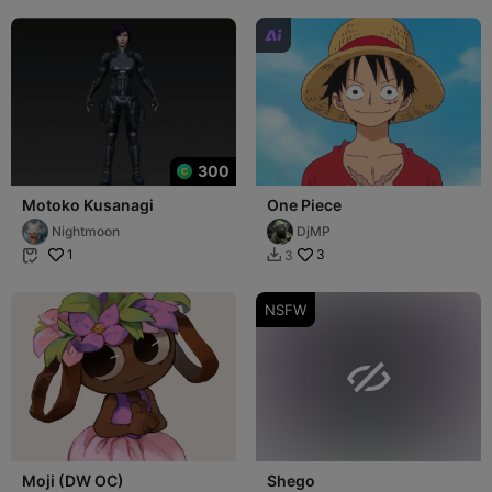

300
Motoko Kusanagi
One Piece
Nightmoon
DjMP
1
3
3


NSFW

Moji (DW OC)
Shego