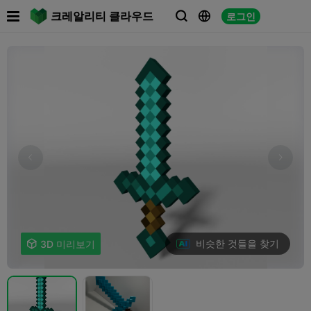

크레알리티 클라우드
로그인



비슷한 것들을 찾기

3D 미리보기