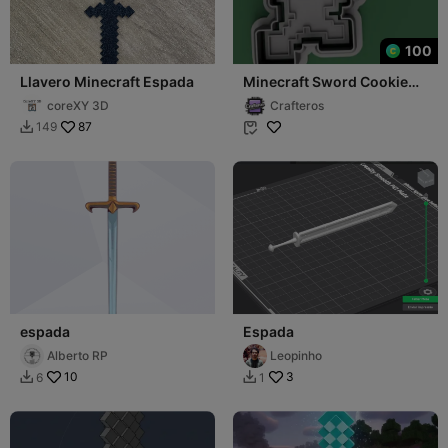
100
Llavero Minecraft Espada
Minecraft Sword Cookie
Cutter - espada
coreXY 3D
Crafteros
87
149


espada
Espada
Alberto RP
Leopinho
10
3
6
1

