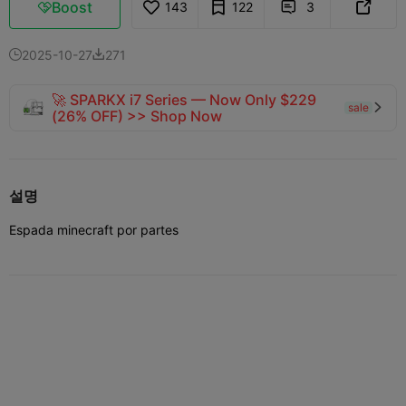
Boost
143
122
3



2025-10-27
271


🚀 SPARKX i7 Series — Now Only $229
sale

(26% OFF) >> Shop Now
설명
Espada minecraft por partes