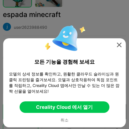
espada minecraft
user2623988490
인쇄 설정 (1)
추가하다
3D Printers
3D Printer Parts




모두
K2 Plus
K2 Pro
K2
SPARKX i7
Crea
모든 기능을 경험해 보세요
모델의 상세 정보를 확인하고, 원활한 클라우드 슬라이싱과 원
0.2mm layer, 2 walls, 15% infill
클릭 프린팅을 즐겨보세요. 모델과 상호작용하여 독점 포인트
3 플레이트
18h 34m
291.11g



를 적립하고, Creality Cloud 앱에서만 만날 수 있는 더 많은 깜
짝 선물을 열어보세요!
Creality Cloud 에서 열기
클라우드 슬라이스
Creality Cloud 에서 열기

취소