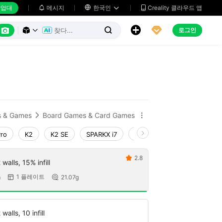
업대
메시지

한국인
Creality 클라우드 앱






로그인



s & Games
Board Games & Card Games


Pro
K2
K2 SE
SPARKX i7
Creality Hi
Ender-3 V4
2.8

walls, 15% infill
1 플레이트
m
21.07g


walls, 10 infill