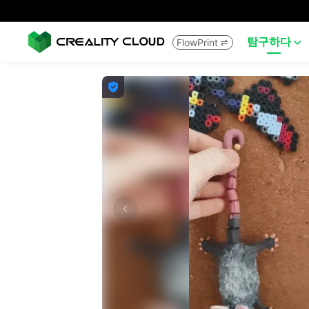
탐구하다
FlowPrint


