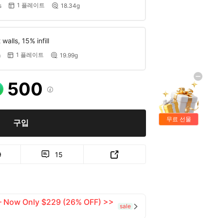
1 플레이트
s
18.34g


walls, 15% infill
1 플레이트
m
19.99g


500

무료 선물
구입
9
15


 — Now Only $229 (26% OFF) >>
sale
