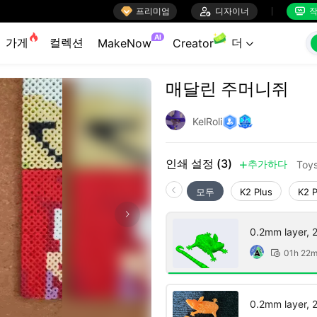

프리미엄

디자이너
작


AI
가게
컬렉션
더
MakeNow
Creator

매달린 주머니쥐
KelRoli
인쇄 설정 (3)
추가하다
Toy

모두
K2 Plus
K2 
0.2mm layer, 2 
01h 22

0.2mm layer, 2 