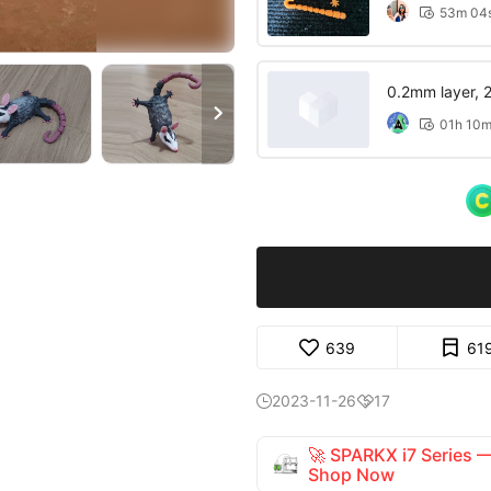
53m 04

0.2mm layer, 2 

01h 10

639
61
2023-11-26
17


🚀 SPARKX i7 Series
Shop Now