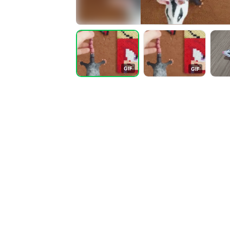
G
I
F
G
I
F