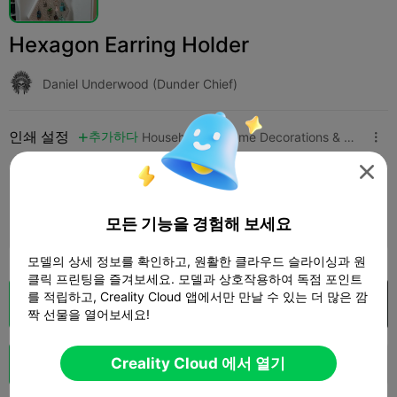
Hexagon Earring Holder
Daniel Underwood (Dunder Chief)
인쇄 설정
추가하다
Household
Home Decorations & Ornaments




인쇄 설정 추가

더 많은 포인트 획득
모든 기능을 경험해 보세요
모델의 상세 정보를 확인하고, 원활한 클라우드 슬라이싱과 원
클릭 프린팅을 즐겨보세요. 모델과 상호작용하여 독점 포인트
를 적립하고, Creality Cloud 앱에서만 만날 수 있는 더 많은 깜
클라우드 슬라이스
Creality Cloud 에서 열기

짝 선물을 열어보세요!
Creality Cloud 에서 열기
Boost
133
131
4


