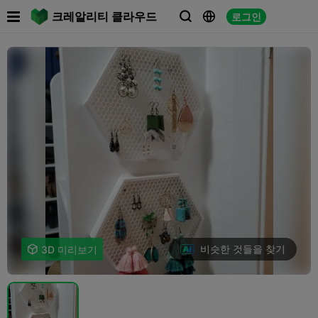

크레알리티 클라우드
로그인



비슷한 것들을 찾기

3D 미리보기