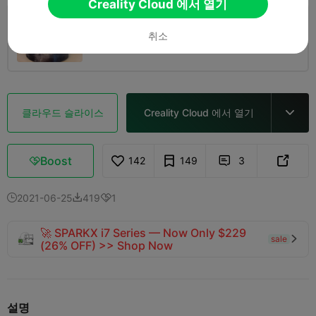
Creality Cloud 에서 열기
0.2mm layer, 2 walls, 15% infill
취소
1 플레이트
05h 10m
206.52g



클라우드 슬라이스
Creality Cloud 에서 열기

Boost
142
149
3



2021-06-25
419
1



🚀 SPARKX i7 Series — Now Only $229
sale

(26% OFF) >> Shop Now
설명