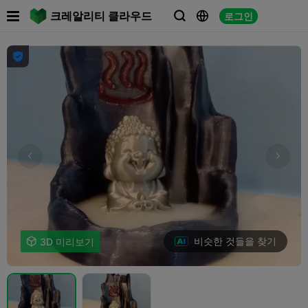

크레알리티 클라우드
로그인




비슷한 것들을 찾기

3D 미리보기