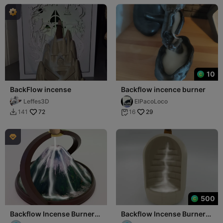
10
BackFlow incense
Backflow incence burner
Leffes3D
ElPacoLoco
72
29
141
16



500
Backflow Incense Burner
Backflow Incense Burner
Mountain
Staircase