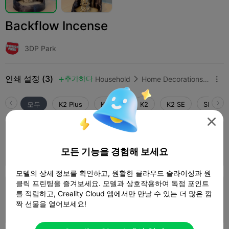
Backflow Incense
3DP Park
인쇄 설정 (3)
추가하다
Household
Home Decorations & Ornaments



모두
K2 Plus
K2 Pro
K2
K2 SE
SPARKX 

4.0

0.2mm layer, 3 walls, 15% infill
1 플레이트
모든 기능을 경험해 보세요
04h 46m
230.01g



모델의 상세 정보를 확인하고, 원활한 클라우드 슬라이싱과 원
클릭 프린팅을 즐겨보세요. 모델과 상호작용하여 독점 포인트
0.2mm layer, 3 walls, 15% infill
를 적립하고, Creality Cloud 앱에서만 만날 수 있는 더 많은 깜
짝 선물을 열어보세요!
1 플레이트
05h 27m
233.63g


