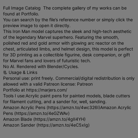
Full Image Catalog
The complete gallery of my works can be
found at Portfolio.
You can search by the file’s reference number or simply click the
preview image to open it directly.
This Iron Man model captures the sleek and high-tech aesthetic
of the legendary Marvel superhero. Featuring the smooth,
polished red and gold armor with glowing arc reactor on the
chest, articulated limbs, and helmet design, this model is perfect
for 3D printing as a collectible figurine, desk companion, or gift
for Marvel fans and lovers of futuristic tech.
No AI. Rendered with Blender/Cycles.
📃 Usage & Links
Personal use: print freely. Commercial/digital redistribution is only
allowed with a valid Patreon license: Patreon
Portfolio at https://marjers.com/
Tools I use:
Acrylic paint pens for painted models, blade cutters
for filament cutting, and a sander for, well, sanding.
Amazon Acrylic Pens (https://amzn.to/4wc326I)
Amazon Acrylic
Pens (https://amzn.to/4eGZWAv)
Amazon Blade (https://amzn.to/4gII4YH)
Amazon Sander (https://amzn.to/4eC5xIg)