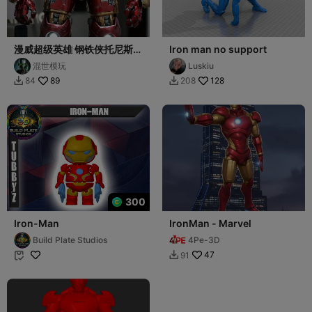
漫威超级英雄 钢铁侠托尼斯塔
Iron man no support
克 钢铁战甲 反浩克装甲
混世模玩
Luskiu
89
128
84
208


300
Iron-Man
IronMan - Marvel
Build Plate Studios
4Pe-3D
47
91

