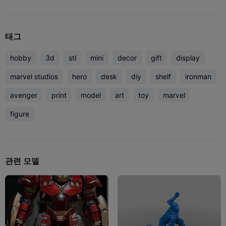
태그
hobby
3d
stl
mini
decor
gift
display
marvel studios
hero
desk
diy
shelf
ironman
avenger
print
model
art
toy
marvel
figure
관련 모델