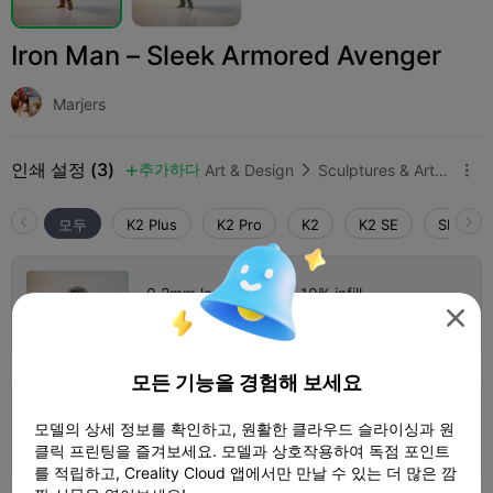
Iron Man – Sleek Armored Avenger
Marjers
인쇄 설정 (3)
추가하다
Art & Design
Sculptures & Artworks



모두
K2 Plus
K2 Pro
K2
K2 SE
SPARKX 
0.2mm layer, 2 walls, 10% infill

1 플레이트
작가
32m 40s
3.80g



모든 기능을 경험해 보세요
0.2mm layer, 3 walls, 30% infill
모델의 상세 정보를 확인하고, 원활한 클라우드 슬라이싱과 원
1 플레이트
51m 20s
6.01g



클릭 프린팅을 즐겨보세요. 모델과 상호작용하여 독점 포인트
를 적립하고, Creality Cloud 앱에서만 만날 수 있는 더 많은 깜