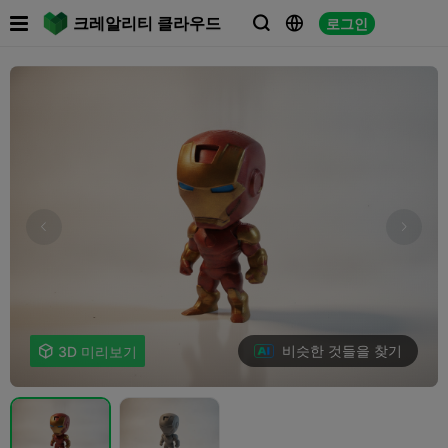

크레알리티 클라우드
로그인



비슷한 것들을 찾기

3D 미리보기