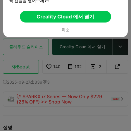
짝 선물을 열어보세요!
5.0

0.2mm layer, 2 walls, 15% infill
Creality Cloud 에서 열기
1 플레이트
33m 34s
3.92g



취소
클라우드 슬라이스
Creality Cloud 에서 열기

Boost
140
132
2



2025-09-27
339
3



🚀 SPARKX i7 Series — Now Only $229
sale

(26% OFF) >> Shop Now
설명