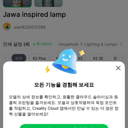
Jawa inspired lamp
user8220021288
인쇄 설정 (4)
추가하다
Household
Lighting & Lamps



모두
K2 Plus
K2 Pro
K2
K2 SE
SPARKX 

0.2mm layer, 3 walls, 15% infill
모든 기능을 경험해 보세요
1 플레이트
03h 33m
87.53g



모델의 상세 정보를 확인하고, 원활한 클라우드 슬라이싱과 원
클릭 프린팅을 즐겨보세요. 모델과 상호작용하여 독점 포인트
0.16mm layer, 2 walls, 15% infill
를 적립하고, Creality Cloud 앱에서만 만날 수 있는 더 많은 깜
짝 선물을 열어보세요!
2 플레이트
08h 34m
135.18g


