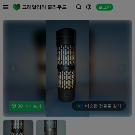

크레알리티 클라우드
로그인



비슷한 것들을 찾기

3D 미리보기