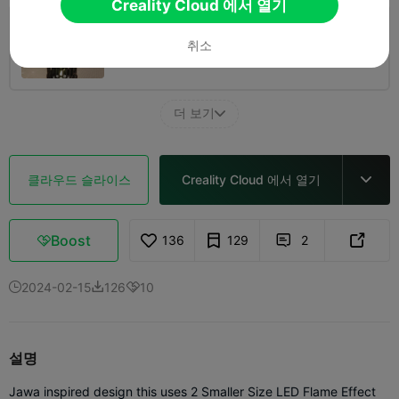
Creality Cloud 에서 열기
0.16mm layer, 2 walls, 15% infill
취소
2 플레이트
06h 10m
128.45g



더 보기

클라우드 슬라이스
Creality Cloud 에서 열기

Boost
136
129
2



2024-02-15
126
10



설명
Jawa inspired design this uses 2 Smaller Size LED Flame Effect