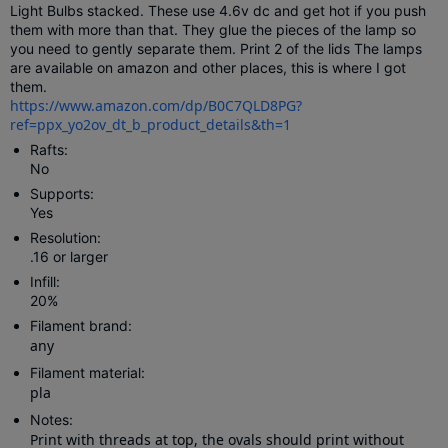
Light Bulbs stacked. These use 4.6v dc and get hot if you push
them with more than that. They glue the pieces of the lamp so
you need to gently separate them. Print 2 of the lids The lamps
are
available
on amazon and other places, this is where I got
them.
https://www.amazon.com/dp/B0C7QLD8PG?
ref=ppx_yo2ov_dt_b_product_details&th=1
Rafts:
No
Supports:
Yes
Resolution:
.16 or larger
Infill:
20%
Filament brand:
any
Filament material:
pla
Notes:
Print with threads at top, the ovals should print without