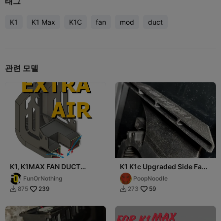
태그
K1
K1 Max
K1C
fan
mod
duct
관련 모델
K1, K1MAX FAN DUCT
K1 K1c Upgraded Side Fan
COVER (Coandă Effect)
Duct
FunOrNothing
PoopNoodle
239
59
875
273

