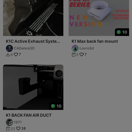
10
K1C Active Exhaust System
K1 Max back fan mount
| Dual-Fan & Low Profile
CADence3D
Lovro3d
(27mm)
7
7
6
5


10
K1 BACK FAN AIR DUCT
1971
38
23
