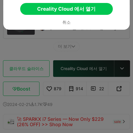
Creality Cloud 에서 열기
0.2mm layer, 3 walls, 25% infill ABS K1 Max
취소
1 플레이트
01h 23m
49.25g



더 보기

클라우드 슬라이스
Creality Cloud 에서 열기

Boost
879
914
22



2024-02-21
1.7K
49



🚀 SPARKX i7 Series — Now Only $229
sale

(26% OFF) >> Shop Now