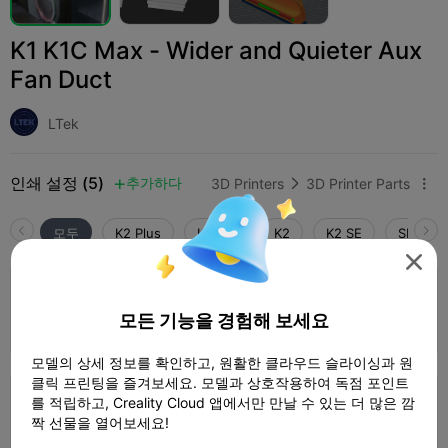
K1 K1C Max - Wider and Quieter Aux
Fan Duct
LTek
인쇄 설정 (5)
추가하다
3D Printers
3D Printer Parts



모두
K2 Plus
K2 Pro
K2
K2 SE
SPARKX 

4.0

0.2mm layer, 3 walls, 15% infill
모든 기능을 경험해 보세요
1 플레이트
01h 56m
48.68g



모델의 상세 정보를 확인하고, 원활한 클라우드 슬라이싱과 원
클릭 프린팅을 즐겨보세요. 모델과 상호작용하여 독점 포인트
를 적립하고, Creality Cloud 앱에서만 만날 수 있는 더 많은 깜
PETG 0.16mm layer, 2 walls, 15% grid,
organic tree.
짝 선물을 열어보세요!
1 플레이트
02h 59m
46.22g


