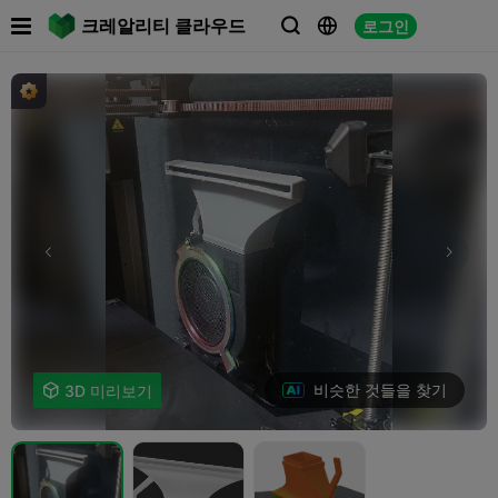

크레알리티 클라우드
로그인



비슷한 것들을 찾기

3D 미리보기