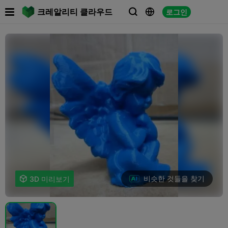

크레알리티 클라우드
로그인



비슷한 것들을 찾기

3D 미리보기