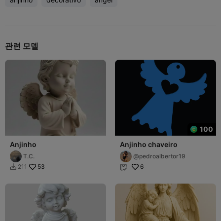
관련 모델
100
Anjinho
Anjinho chaveiro
T.C.
@pedroalbertor19
53
6
211

