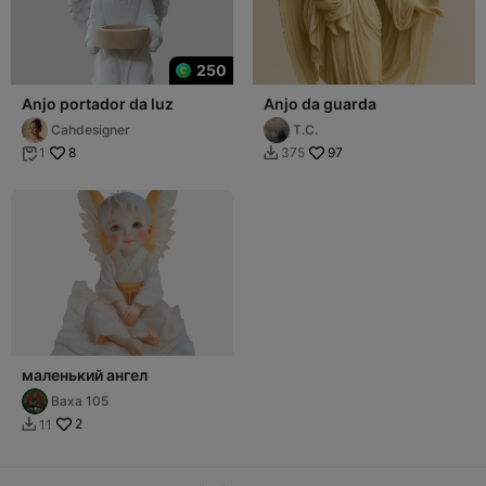
250
Anjo portador da luz
Anjo da guarda
Cahdesigner
T.C.
8
97
1
375


маленький ангел
Ваха 105
2
11
