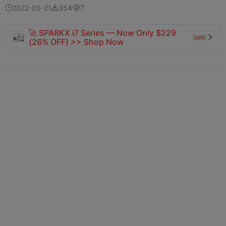
2022-05-21
354
7



🚀 SPARKX i7 Series — Now Only $229
sale

(26% OFF) >> Shop Now