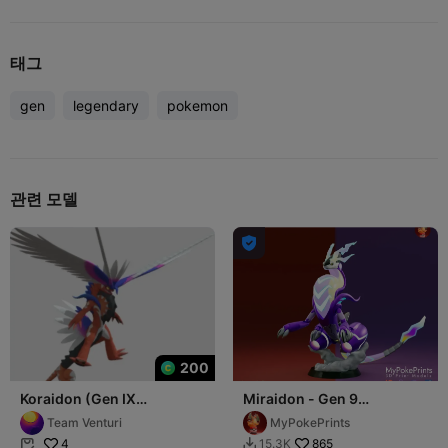
태그
gen
legendary
pokemon
관련 모델

200
Koraidon (Gen IX
Miraidon - Gen 9
Legendary Pokemon)
Legendary Pokemon
Team Venturi
MyPokePrints
#1007
4
865
15.3K

