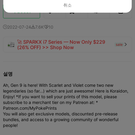
취소
Boost
683
450
9



2022-07-24
7.6K
10



🚀 SPARKX i7 Series — Now Only $229
sale

(26% OFF) >> Shop Now
설명
Ah, Gen 9 is here! With Scarlet and Violet come two new
legendaries (so far...) which are just awesome! Here is Koraidon,
Enjoy!
*If you want to sell your prints of this model, please
subscribe to a merchant tier on my Patreon at: *
Patreon.com/MyPokePrints
You will also get exclusive models, discounted pre-release
bundles, and access to a growing community of wonderful
people!