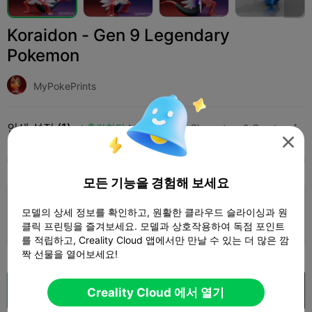
Koraidon - Gen 9 Legendary
Pokemon
MyPokePrints
인쇄 설정 (1)
추가하다
Miniatures
Characters & Creatures




모두
K2 Plus
K2 Pro
K2
K2 SE
SPARKX 
모든 기능을 경험해 보세요
3.5

0.2mm layer, 2 walls, 15% infill
모델의 상세 정보를 확인하고, 원활한 클라우드 슬라이싱과 원
1 플레이트
클릭 프린팅을 즐겨보세요. 모델과 상호작용하여 독점 포인트
02h 21m
24.31g



를 적립하고, Creality Cloud 앱에서만 만날 수 있는 더 많은 깜
짝 선물을 열어보세요!
클라우드 슬라이스
Creality Cloud 에서 열기
Creality Cloud 에서 열기
