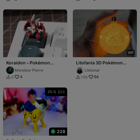
G
I
F
Koraidon – Pokémon
Litofanía 3D Pokémon
Mechanical Keyboard
Legendarios – Kyogre,
Monsieur Pierre
Litolunar
Keycap
Rayquaza y Groudo
4
64
5
106


35 % 끄다
228