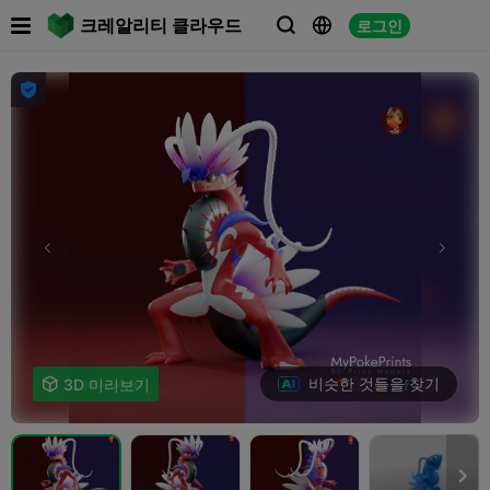

크레알리티 클라우드
로그인




비슷한 것들을 찾기

3D 미리보기
