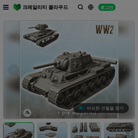

크레알리티 클라우드
로그인



비슷한 것들을 찾기
