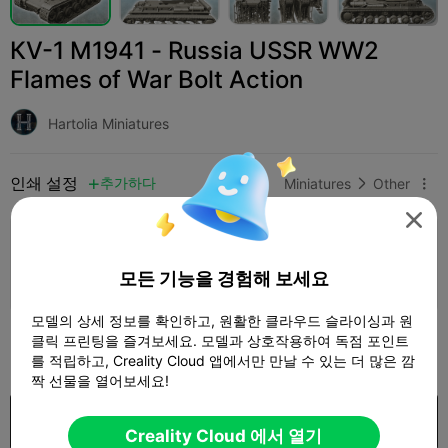
КV-1 M1941 - Russia USSR WW2
Flames of War Bolt Action
Hartolia Miniatures
인쇄 설정
추가하다
Miniatures
Other




인쇄 설정 추가

모든 기능을 경험해 보세요
더 많은 포인트 획득
모델의 상세 정보를 확인하고, 원활한 클라우드 슬라이싱과 원
490
클릭 프린팅을 즐겨보세요. 모델과 상호작용하여 독점 포인트

를 적립하고, Creality Cloud 앱에서만 만날 수 있는 더 많은 깜
짝 선물을 열어보세요!
구입
Creality Cloud 에서 열기