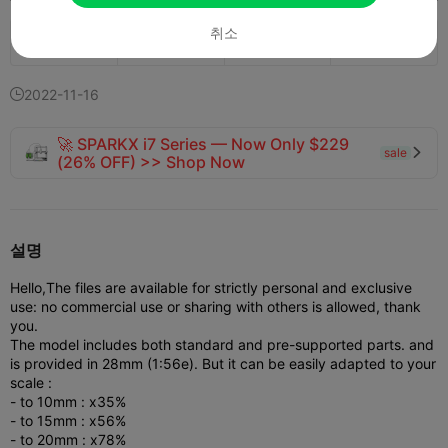
취소
145
18
5


2022-11-16

🚀 SPARKX i7 Series — Now Only $229
sale

(26% OFF) >> Shop Now
설명
Hello,
The files are available for strictly personal and exclusive
use: no commercial use or sharing with others is allowed, thank
you.
The model includes both standard and pre-supported parts. and
is provided in 28mm (1:56e). But it can be easily adapted to your
scale :
- to 10mm : x35%
- to 15mm : x56%
- to 20mm : x78%