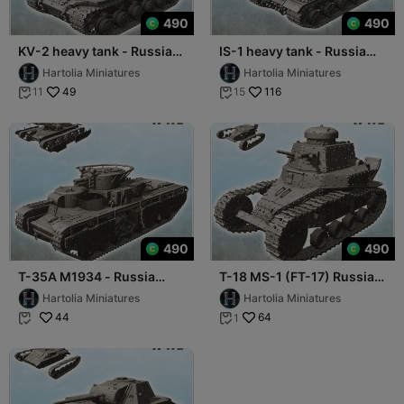
490
490
KV-2 heavy tank - Russia
IS-1 heavy tank - Russia
USSR WW2 Flames of War
USSR WW2 Flames of War
Hartolia Miniatures
Hartolia Miniatures
Bolt Action
Bolt Action
49
116
11
15


490
490
T-35A M1934 - Russia
T-18 MS-1 (FT-17) Russia
USSR WW2 Flames of War
USSR WW2 Flames of War
Hartolia Miniatures
Hartolia Miniatures
Bolt Action
Bolt Action
44
64
1

